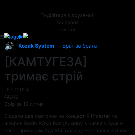
Поділіться з друзями!
Facebook
Twitter
🔊
Kozak System
— Брат за брата
[КАМТУГЕЗА]
тримає стрій
16.07.2024
242
Ефір за 16 липня
Віддали два квиточки на концерт Riffmaster та
шеврон Radio ROKS Володимиру з Києва у Краш-
тесті, привітали Аду Миколаївну Роговцеву з Днем