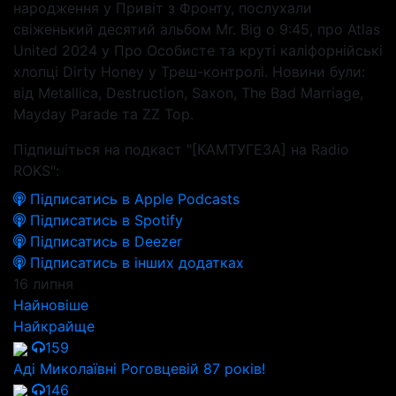
народження у Привіт з Фронту, послухали
свіженький десятий альбом Mr. Big о 9:45, про Atlas
United 2024 у Про Особисте та круті каліфорнійські
хлопці Dirty Honey у Треш-контролі. Новини були:
від Metallica, Destruction, Saxon, The Bad Marriage,
Mayday Parade та ZZ Top.
Підпишіться на подкаст "[КАМТУГЕЗА] на Radio
ROKS":
Підписатись в Apple Podcasts
Підписатись в Spotify
Підписатись в Deezer
Підписатись в інших додатках
16 липня
Найновіше
Найкрайще
159
Аді Миколаївні Роговцевій 87 років!
146