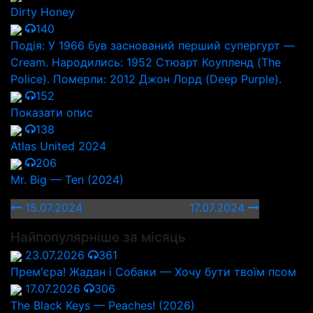
Dirty Honey
140
Подія: У 1966 був заснований перший супергурт —
Cream. Народились: 1952 Стюарт Коупленд (The
Police). Померли: 2012 Джон Лорд (Deep Purple).
152
Показати опис
138
Atlas United 2024
206
Mr. Big — Ten (2024)
15.07.2024
17.07.2024
Найпопулярніше за місяць
23.07.2026
361
Прем'єра! Жадан і Собаки — Хочу бути твоїм псом
17.07.2026
306
The Black Keys — Peaches! (2026)