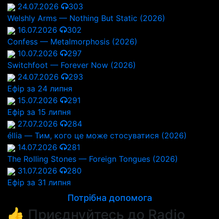
24.07.2026
303
Welshly Arms — Nothing But Static (2026)
16.07.2026
302
Confess — Metalmorphosis (2026)
10.07.2026
297
Switchfoot — Forever Now (2026)
24.07.2026
293
Ефір за 24 липня
15.07.2026
291
Ефір за 15 липня
27.07.2026
284
éllia — Тим, кого це може стосуватися (2026)
14.07.2026
281
The Rolling Stones — Foreign Tongues (2026)
31.07.2026
280
Ефір за 31 липня
Потрібна допомога
👍 Приєднуйтесь до Radio