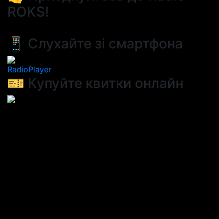
ROKS!
📱 Слухайте зі смартфона
RadioPlayer
🎫 Купуйте квитки онлайн