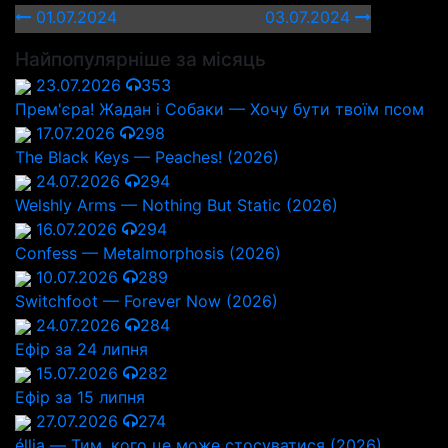
01.07.2024
03.07.2024
Найпопулярніше за місяць
23.07.2026
353
Прем'єра! Жадан і Собаки — Хочу бути твоїм псом
17.07.2026
298
The Black Keys — Peaches! (2026)
24.07.2026
294
Welshly Arms — Nothing But Static (2026)
16.07.2026
294
Confess — Metalmorphosis (2026)
10.07.2026
289
Switchfoot — Forever Now (2026)
24.07.2026
284
Ефір за 24 липня
15.07.2026
282
Ефір за 15 липня
27.07.2026
274
éllia — Тим, кого це може стосуватися (2026)