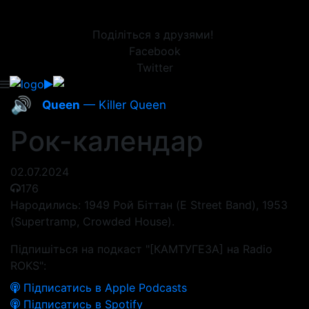
Поділіться з друзями!
Facebook
Twitter
🔊
Queen
— Killer Queen
Рок-календар
02.07.2024
176
Народились: 1949 Рой Біттан (E Street Band), 1953
(Supertramp, Crowded House).
Підпишіться на подкаст "[КАМТУГЕЗА] на Radio
ROKS":
Підписатись в Apple Podcasts
Підписатись в Spotify