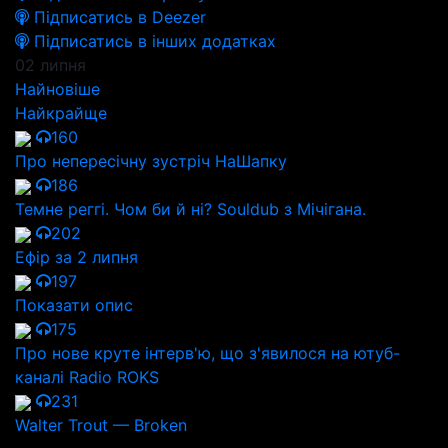
Підписатись в Deezer
Підписатись в інших додатках
02 липня
Найновіше
Найкрайще
160
Про непересічну зустріч НаШапку
186
Темне реггі. Чом би й ні? Souldub з Мічігана.
202
Ефір за 2 липня
197
Показати опис
175
Про нове круте інтерв'ю, що з'явилося на ютуб-
каналі Radio ROKS
231
Walter Trout — Broken