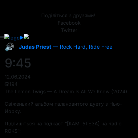
Поділіться з друзями!
Facebook
Twitter
🔊
Judas Priest
— Rock Hard, Ride Free
9:45
12.06.2024
194
The Lemon Twigs — A Dream Is All We Know (2024)
Свіженький альбом талановитого дуету з Нью-
Йорку.
Підпишіться на подкаст "[КАМТУГЕЗА] на Radio
ROKS":