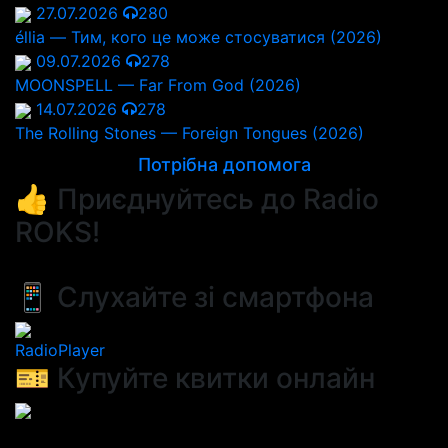
27.07.2026
280
éllia — Тим, кого це може стосуватися (2026)
09.07.2026
278
MOONSPELL — Far From God (2026)
14.07.2026
278
The Rolling Stones — Foreign Tongues (2026)
Потрібна допомога
👍 Приєднуйтесь до Radio
ROKS!
📱 Слухайте зі смартфона
RadioPlayer
🎫 Купуйте квитки онлайн