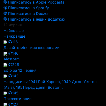
Підписатись в Apple Podcasts
Підписатись в Spotify
Підписатись в Deezer
Підписатись в інших додатках
12 червня
Найновіше
Найкрайще
116
Давайте мінятися шевронами
146
Alestorm
228
Ефір за 12 червня
143
Народились: 1941 Рой Харпер, 1949 Джон Уеттон
(Asia), 1951 Бред Делп (Boston).
145
Показати опис
127