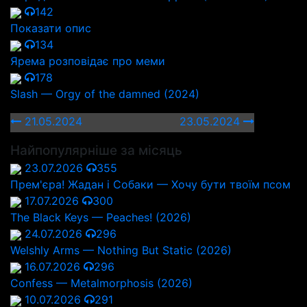
142
Показати опис
134
Ярема розповідає про меми
178
Slash — Orgy of the damned (2024)
21.05.2024
23.05.2024
Найпопулярніше за місяць
23.07.2026
355
Прем'єра! Жадан і Собаки — Хочу бути твоїм псом
17.07.2026
300
The Black Keys — Peaches! (2026)
24.07.2026
296
Welshly Arms — Nothing But Static (2026)
16.07.2026
296
Confess — Metalmorphosis (2026)
10.07.2026
291