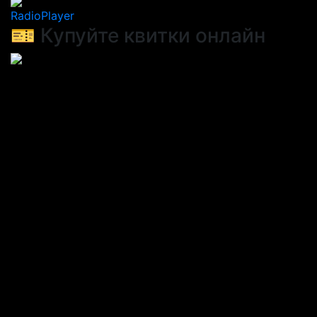
RadioPlayer
🎫 Купуйте квитки онлайн