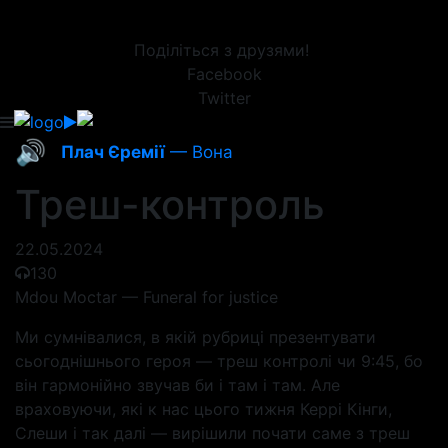
Поділіться з друзями!
Facebook
Twitter
🔊
Плач Єремії
— Вона
Треш-контроль
22.05.2024
130
Mdou Moctar — Funeral for justice
Ми сумнівалися, в якій рубриці презентувати
сьогоднішнього героя — треш контролі чи 9:45, бо
він гармонійно звучав би і там і там. Але
враховуючи, які к нас цього тижня Керрі Кінги,
Слеши і так далі — вирішили почати саме з треш