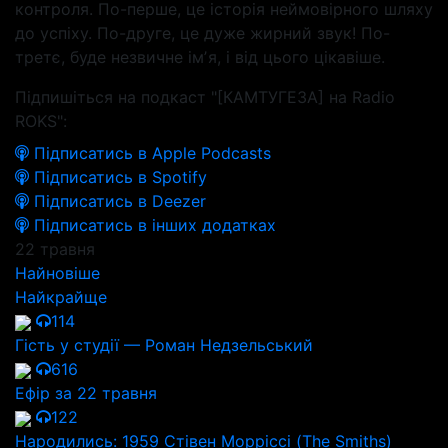
контроля. По-перше, це історія неймовірного шляху
до успіху. По-друге, це дуже жирний звук! По-
третє, буде незвичне імʼя, і від цього цікавіше.
Підпишіться на подкаст "[КАМТУГЕЗА] на Radio
ROKS":
Підписатись в Apple Podcasts
Підписатись в Spotify
Підписатись в Deezer
Підписатись в інших додатках
22 травня
Найновіше
Найкрайще
114
Гість у студії — Роман Недзельський
616
Ефір за 22 травня
122
Народились: 1959 Стівен Морріссі (The Smiths)