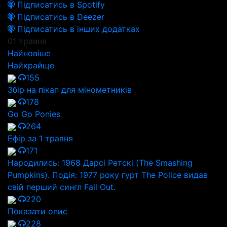
Підписатись в Spotify
Підписатись в Deezer
Підписатись в інших додатках
01 травня
Найновіше
Найкрайще
155
Збір на пікап для мінометників
178
Go Go Ponies
264
Ефір за 1 травня
171
Народились: 1968 Дарсі Ретскі (The Smashing
Pumpkins). Подія: 1977 року гурт The Police видав
свій перший сингл Fall Out.
220
Показати опис
228