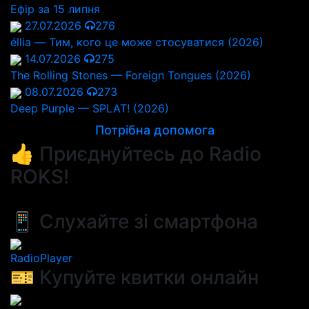
Ефір за 15 липня
27.07.2026
276
éllia — Тим, кого це може стосуватися (2026)
14.07.2026
275
The Rolling Stones — Foreign Tongues (2026)
08.07.2026
273
Deep Purple — SPLAT! (2026)
Потрібна допомога
👍 Приєднуйтесь до Radio
ROKS!
📱 Слухайте зі смартфона
RadioPlayer
🎫 Купуйте квитки онлайн