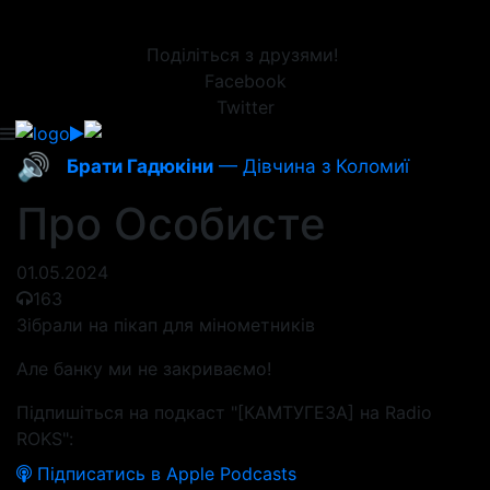
Поділіться з друзями!
Facebook
Twitter
🔊
Брати Гадюкіни
— Дівчина з Коломиї
Про Особисте
01.05.2024
163
Зібрали на пікап для мінометників
Але банку ми не закриваємо!
Підпишіться на подкаст "[КАМТУГЕЗА] на Radio
ROKS":
Підписатись в Apple Podcasts