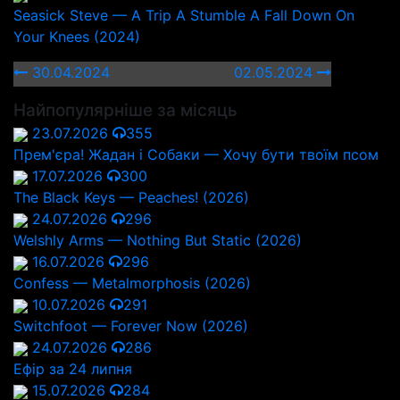
Seasick Steve — A Trip A Stumble A Fall Down On
Your Knees (2024)
30.04.2024
02.05.2024
Найпопулярніше за місяць
23.07.2026
355
Прем'єра! Жадан і Собаки — Хочу бути твоїм псом
17.07.2026
300
The Black Keys — Peaches! (2026)
24.07.2026
296
Welshly Arms — Nothing But Static (2026)
16.07.2026
296
Confess — Metalmorphosis (2026)
10.07.2026
291
Switchfoot — Forever Now (2026)
24.07.2026
286
Ефір за 24 липня
15.07.2026
284