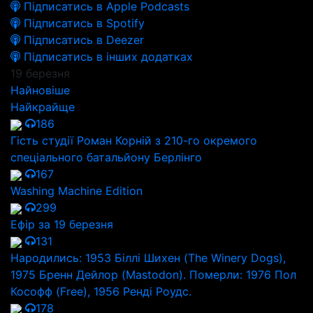
Підписатись в Apple Podcasts
Підписатись в Spotify
Підписатись в Deezer
Підписатись в інших додатках
19 березня
Найновіше
Найкрайще
186
Гість студії Роман Корній з 210-го окремого
спеціального батальйону Берлінго
167
Washing Machine Edition
299
Ефір за 19 березня
131
Народились: 1953 Біллі Шихен (The Winery Dogs),
1975 Бренн Дейлор (Mastodon). Померли: 1976 Пол
Кософф (Free), 1956 Ренді Роудс.
178