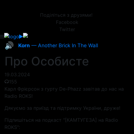
Поділіться з друзями!
Facebook
Twitter
🔊
Korn
— Another Brick In The Wall
Про Особисте
19.03.2024
155
Карл Фрієрсон з гурту De-Phazz завітав до нас на
Radio ROKS!
Дякуємо за приїзд та підтримку України, друже!
Підпишіться на подкаст "[КАМТУГЕЗА] на Radio
ROKS":