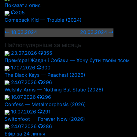
Показати опис
205
Comeback Kid — Trouble (2024)
18.03.2024
20.03.2024
Найпопулярніше за місяць
23.07.2026
355
Прем'єра! Жадан і Собаки — Хочу бути твоїм псом
17.07.2026
300
The Black Keys — Peaches! (2026)
24.07.2026
296
Welshly Arms — Nothing But Static (2026)
16.07.2026
296
Confess — Metalmorphosis (2026)
10.07.2026
291
Switchfoot — Forever Now (2026)
24.07.2026
286
Ефір за 24 липня