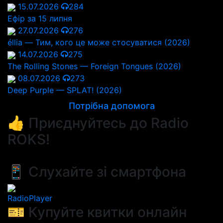
15.07.2026
284
Ефір за 15 липня
27.07.2026
276
éllia — Тим, кого це може стосуватися (2026)
14.07.2026
275
The Rolling Stones — Foreign Tongues (2026)
08.07.2026
273
Deep Purple — SPLAT! (2026)
Потрібна допомога
👍 Приєднуйтесь до Radio
ROKS!
📱 Слухайте зі смартфона
RadioPlayer
🎫 Купуйте квитки онлайн