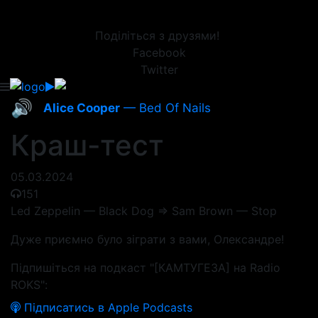
Поділіться з друзями!
Facebook
Twitter
🔊
Alice Cooper
— Bed Of Nails
Краш-тест
05.03.2024
151
Led Zeppelin — Black Dog => Sam Brown — Stop
Дуже приємно було зіграти з вами, Олександре!
Підпишіться на подкаст "[КАМТУГЕЗА] на Radio
ROKS":
Підписатись в Apple Podcasts