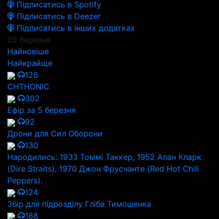
Підписатись в Spotify
Підписатись в Deezer
Підписатись в інших додатках
05 березня
Найновіше
Найкрайще
128
CHTHONIC
302
Ефір за 5 березня
92
Дрони для Сил Оборони
130
Народились: 1933 Томмі Таккер, 1952 Алан Кларк
(Dire Straits), 1970 Джон Фрусчанте (Red Hot Chili
Peppers).
124
Збір для підрозділу Гліба Тимошенка
188