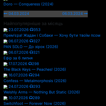
Doro — Conqueress (2024)
04.03.2024
06.03.2024
Найпопулярніше за місяць
23.07.2026
353
Прем'єра! Жадан і Собаки — Хочу бути твоїм псом
06.07.2026
327
PAN SOLO — До зірок (2026)
06.07.2026
321
Ефір за 6 липня
17.07.2026
298
The Black Keys — Peaches! (2026)
16.07.2026
294
Confess — Metalmorphosis (2026)
24.07.2026
293
Welshly Arms — Nothing But Static (2026)
10.07.2026
289
Switchfoot — Forever Now (2026)