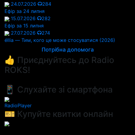
24.07.2026
284
Ефір за 24 липня
15.07.2026
282
Ефір за 15 липня
27.07.2026
274
éllia — Тим, кого це може стосуватися (2026)
Потрібна допомога
👍 Приєднуйтесь до Radio
ROKS!
📱 Слухайте зі смартфона
RadioPlayer
🎫 Купуйте квитки онлайн