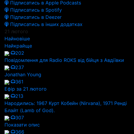
Підписатись в Apple Podcasts
Підписатись в Spotify
Підписатись в Deezer
Підписатись в інших додатках
21 лютого
Найновіше
Найкрайще
202
Повідомлення для Radio ROKS від бійця з Авдіївки
237
Jonathan Young
361
Ефір за 21 лютого
213
Народились: 1967 Курт Кобейн (Nirvana), 1971 Ренді
Блайт (Lamb of God).
307
Показати опис
366