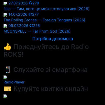
27.07.2026
279
éllia — Тим, кого це може стосуватися (2026)
14.07.2026
277
The Rolling Stones — Foreign Tongues (2026)
09.07.2026
276
MOONSPELL — Far From God (2026)
Потрібна допомога
👍 Приєднуйтесь до Radio
ROKS!
📱 Слухайте зі смартфона
RadioPlayer
🎫 Купуйте квитки онлайн