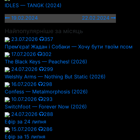
IDLES — TANGK (2024)
19.02.2024
22.02.2024
Найпопулярніше за місяць
23.07.2026
357
Прем'єра! Жадан і Собаки — Хочу бути твоїм псом
17.07.2026
302
The Black Keys — Peaches! (2026)
24.07.2026
299
Welshly Arms — Nothing But Static (2026)
16.07.2026
298
Confess — Metalmorphosis (2026)
10.07.2026
293
Switchfoot — Forever Now (2026)
24.07.2026
288
Ефір за 24 липня
15.07.2026
286
Ефір за 15 липня