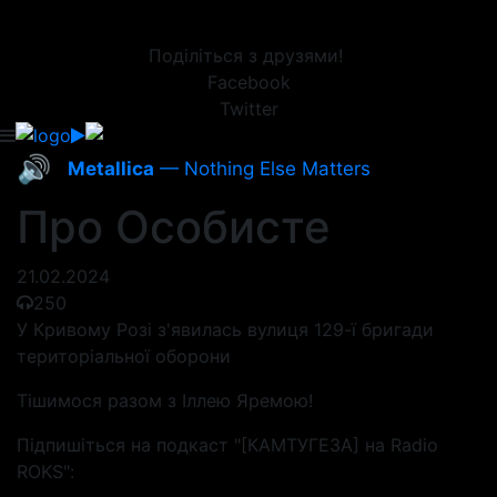
Поділіться з друзями!
Facebook
Twitter
🔊
Metallica
— Nothing Else Matters
Про Особисте
21.02.2024
250
У Кривому Розі з'явилась вулиця 129-ї бригади
територіальної оборони
Тішимося разом з Іллею Яремою!
Підпишіться на подкаст "[КАМТУГЕЗА] на Radio
ROKS":