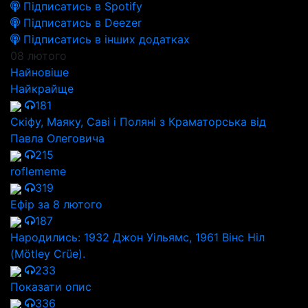
Підписатись в Spotify
Підписатись в Deezer
Підписатись в інших додатках
08 лютого
Найновіше
Найкрайще
181
Скіфу, Маяку, Саві і Поляні з Краматорська від
Павла Олеговича
215
roflememe
319
Ефір за 8 лютого
187
Народились: 1932 Джон Уільямс, 1961 Вінс Ніл
(Mötley Crüe).
233
Показати опис
336