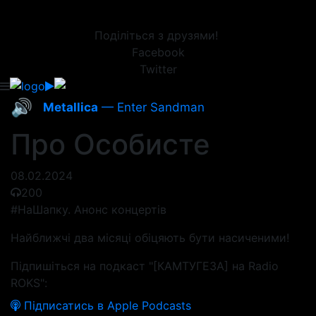
Поділіться з друзями!
Facebook
Twitter
🔊
Metallica
— Enter Sandman
Про Особисте
08.02.2024
200
#НаШапку. Анонс концертів
Найближчі два місяці обіцяють бути насиченими!
Підпишіться на подкаст "[КАМТУГЕЗА] на Radio
ROKS":
Підписатись в Apple Podcasts