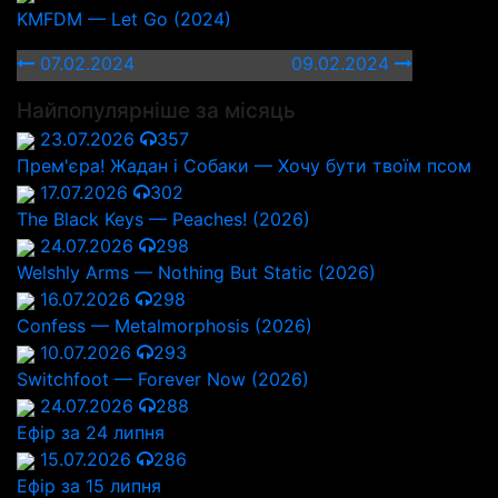
KMFDM — Let Go (2024)
07.02.2024
09.02.2024
Найпопулярніше за місяць
23.07.2026
357
Прем'єра! Жадан і Собаки — Хочу бути твоїм псом
17.07.2026
302
The Black Keys — Peaches! (2026)
24.07.2026
298
Welshly Arms — Nothing But Static (2026)
16.07.2026
298
Confess — Metalmorphosis (2026)
10.07.2026
293
Switchfoot — Forever Now (2026)
24.07.2026
288
Ефір за 24 липня
15.07.2026
286
Ефір за 15 липня