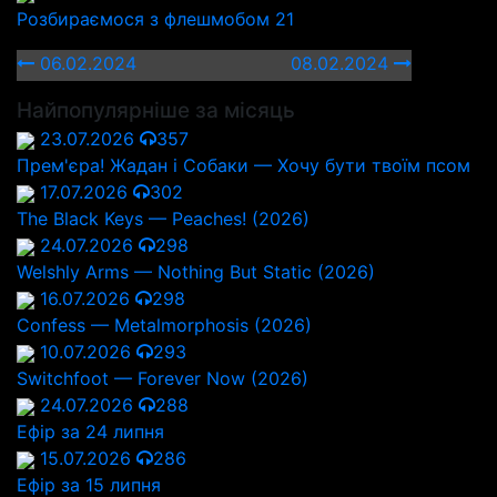
Розбираємося з флешмобом 21
06.02.2024
08.02.2024
Найпопулярніше за місяць
23.07.2026
357
Прем'єра! Жадан і Собаки — Хочу бути твоїм псом
17.07.2026
302
The Black Keys — Peaches! (2026)
24.07.2026
298
Welshly Arms — Nothing But Static (2026)
16.07.2026
298
Confess — Metalmorphosis (2026)
10.07.2026
293
Switchfoot — Forever Now (2026)
24.07.2026
288
Ефір за 24 липня
15.07.2026
286
Ефір за 15 липня