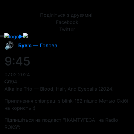
Поділіться з друзями!
Facebook
Twitter
🔊
Був'є
— Голова
9:45
07.02.2024
194
Alkaline Trio — Blood, Hair, And Eyeballs (2024)
Припинення співпраці з blink-182 пішло Метью Скібі
на користь :)
Підпишіться на подкаст "[КАМТУГЕЗА] на Radio
ROKS":