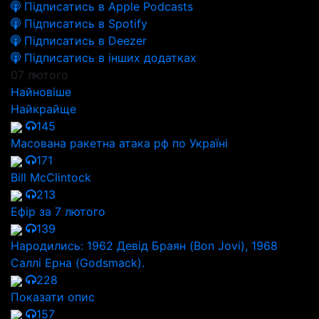
Підписатись в Apple Podcasts
Підписатись в Spotify
Підписатись в Deezer
Підписатись в інших додатках
07 лютого
Найновіше
Найкрайще
145
Масована ракетна атака рф по Україні
171
Bill McClintock
213
Ефір за 7 лютого
139
Народились: 1962 Девід Браян (Bon Jovi), 1968
Саллі Ерна (Godsmack).
228
Показати опис
157