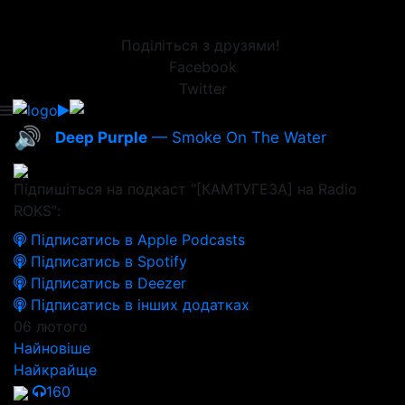
Поділіться з друзями!
Facebook
Twitter
🔊
Deep Purple
— Smoke On The Water
Підпишіться на подкаст "[КАМТУГЕЗА] на Radio
ROKS":
Підписатись в Apple Podcasts
Підписатись в Spotify
Підписатись в Deezer
Підписатись в інших додатках
06 лютого
Найновіше
Найкрайще
160