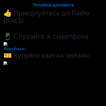
Потрібна допомога
👍 Приєднуйтесь до Radio
ROKS!
📱 Слухайте зі смартфона
RadioPlayer
🎫 Купуйте квитки онлайн