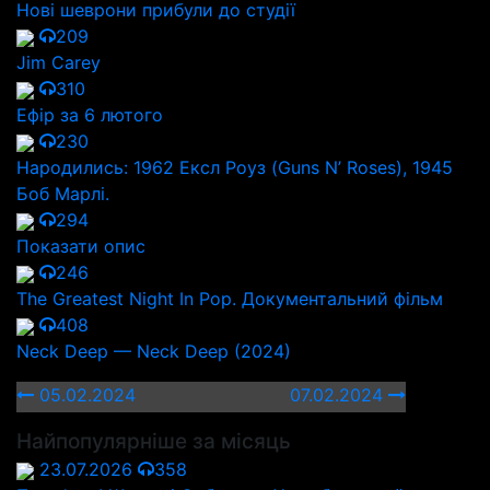
Нові шеврони прибули до студії
209
Jim Carey
310
Ефір за 6 лютого
230
Народились: 1962 Ексл Роуз (Guns N’ Roses), 1945
Боб Марлі.
294
Показати опис
246
The Greatest Night In Pop. Документальний фільм
408
Neck Deep — Neck Deep (2024)
05.02.2024
07.02.2024
Найпопулярніше за місяць
23.07.2026
358