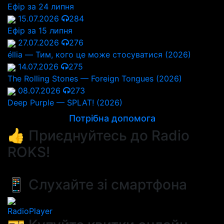
Ефір за 24 липня
15.07.2026
284
Ефір за 15 липня
27.07.2026
276
éllia — Тим, кого це може стосуватися (2026)
14.07.2026
275
The Rolling Stones — Foreign Tongues (2026)
08.07.2026
273
Deep Purple — SPLAT! (2026)
Потрібна допомога
👍 Приєднуйтесь до Radio
ROKS!
📱 Слухайте зі смартфона
RadioPlayer