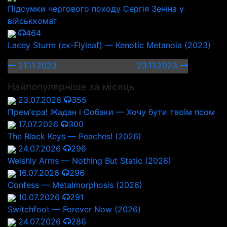
Підсумки чергового походу Сергія Зеніна у
військкомат
464
Lacey Sturm (ex-Flyleaf) — Kenotic Metanoia (2023)
21.11.2023
23.11.2023
Найпопулярніше за місяць
23.07.2026
355
Прем'єра! Жадан і Собаки — Хочу бути твоїм псом
17.07.2026
300
The Black Keys — Peaches! (2026)
24.07.2026
296
Welshly Arms — Nothing But Static (2026)
16.07.2026
296
Confess — Metalmorphosis (2026)
10.07.2026
291
Switchfoot — Forever Now (2026)
24.07.2026
286