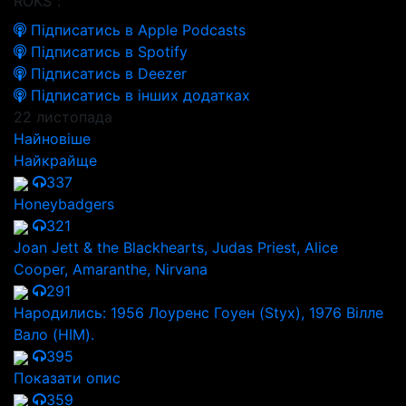
ROKS":
Підписатись в Apple Podcasts
Підписатись в Spotify
Підписатись в Deezer
Підписатись в інших додатках
22 листопада
Найновіше
Найкрайще
337
Honeybadgers
321
Joan Jett & the Blackhearts, Judas Priest, Alice
Cooper, Amaranthe, Nirvana
291
Народились: 1956 Лоуренс Гоуен (Styx), 1976 Вілле
Вало (HIM).
395
Показати опис
359