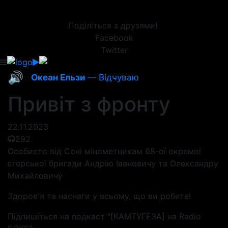
Поділіться з друзями!
Facebook
Twitter
🔊
Океан Ельзи
— Вiдчуваю
Привіт з фронту
22.11.2023
292
Особисто від Соні мінометникам 68-ої окремої
єгерської бригади Андрію Івановичу та Олександру
Михайловичу
Здоров'я та наснаги у всьому, що ви робите!
Підпишіться на подкаст "[КАМТУГЕЗА] на Radio