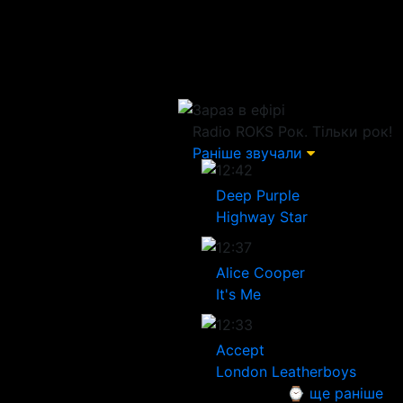
Зараз в ефірі
Radio ROKS
Рок. Тільки рок!
Раніше звучали
12:42
Deep Purple
Highway Star
12:37
Alice Cooper
It's Me
12:33
Accept
London Leatherboys
⌚ ще раніше