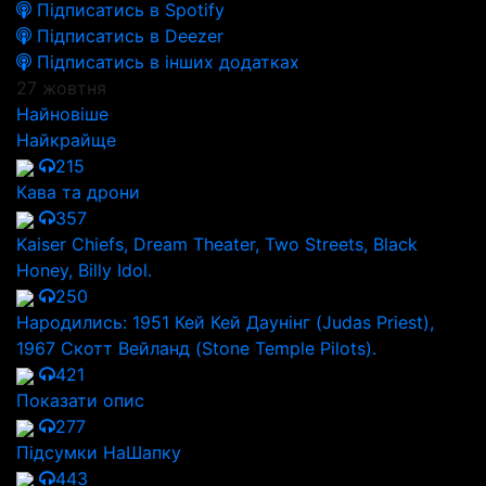
Підписатись в Spotify
Підписатись в Deezer
Підписатись в інших додатках
27 жовтня
Найновіше
Найкрайще
215
Кава та дрони
357
Kaiser Chiefs, Dream Theater, Two Streets, Black
Honey, Billy Idol.
250
Народились: 1951 Кей Кей Даунінг (Judas Priest),
1967 Скотт Вейланд (Stone Temple Pilots).
421
Показати опис
277
Підсумки НаШапку
443