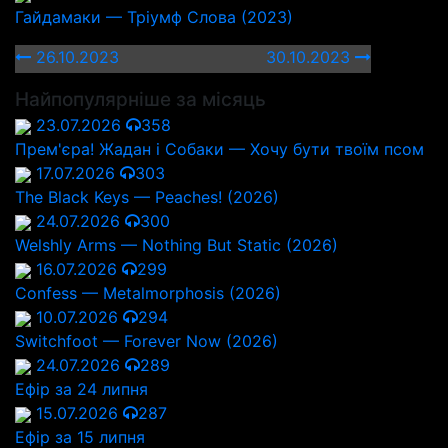
Гайдамаки — Тріумф Слова (2023)
26.10.2023
30.10.2023
Найпопулярніше за місяць
23.07.2026
358
Прем'єра! Жадан і Собаки — Хочу бути твоїм псом
17.07.2026
303
The Black Keys — Peaches! (2026)
24.07.2026
300
Welshly Arms — Nothing But Static (2026)
16.07.2026
299
Confess — Metalmorphosis (2026)
10.07.2026
294
Switchfoot — Forever Now (2026)
24.07.2026
289
Ефір за 24 липня
15.07.2026
287
Ефір за 15 липня