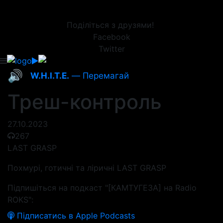
Поділіться з друзями!
Facebook
Twitter
🔊
W.H.I.T.E.
— Перемагай
Треш-контроль
27.10.2023
267
LAST GRASP
Похмурі, готичні та ліричні LAST GRASP
Підпишіться на подкаст "[КАМТУГЕЗА] на Radio
ROKS":
Підписатись в Apple Podcasts