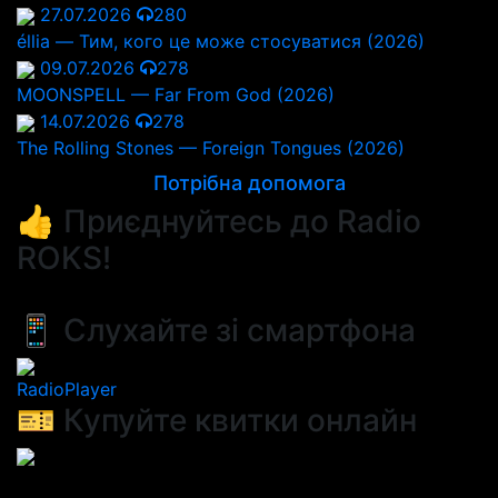
27.07.2026
280
éllia — Тим, кого це може стосуватися (2026)
09.07.2026
278
MOONSPELL — Far From God (2026)
14.07.2026
278
The Rolling Stones — Foreign Tongues (2026)
Потрібна допомога
👍 Приєднуйтесь до Radio
ROKS!
📱 Слухайте зі смартфона
RadioPlayer
🎫 Купуйте квитки онлайн