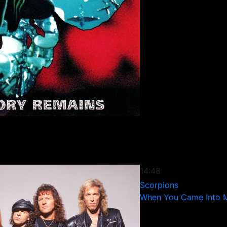
14:48
Scorpions
When You Came Into M