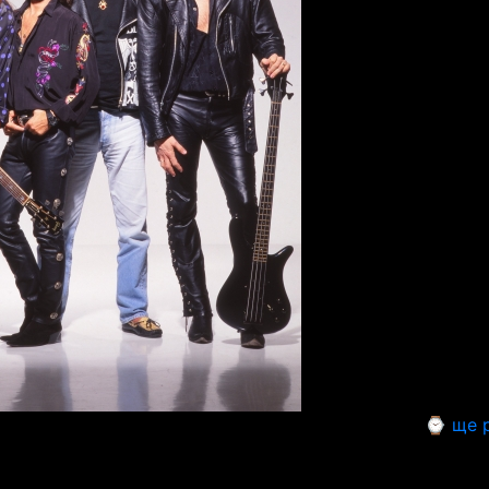
⌚ ще р