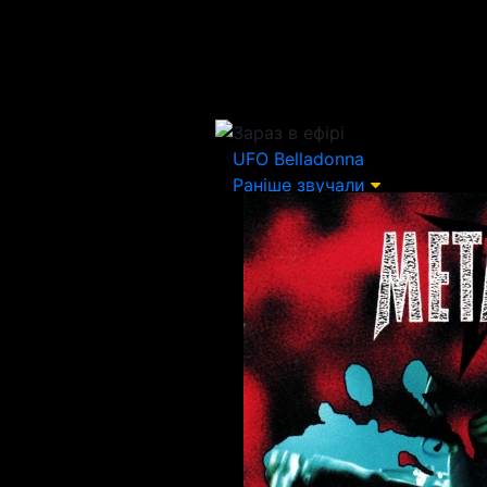
Зараз в ефірі
UFO
Belladonna
Раніше звучали