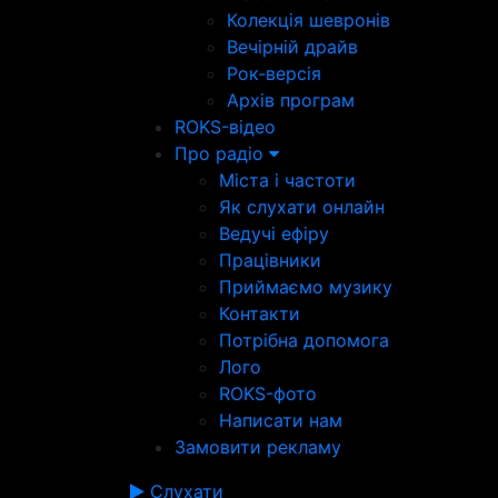
Колекція шевронів
Вечірній драйв
Рок-версія
Архів програм
ROKS-відео
Про радіо
Міста і частоти
Як слухати онлайн
Ведучі ефіру
Працівники
Приймаємо музику
Контакти
Потрібна допомога
Лого
ROKS-фото
Написати нам
Замовити рекламу
Слухати