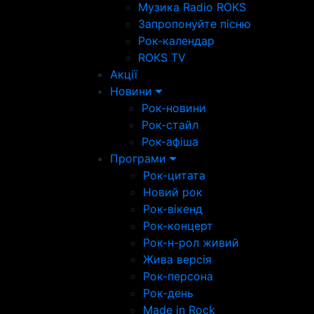
Музика Radio ROKS
Запропонуйте пісню
Рок-календар
ROKS TV
Акції
Новини
Рок-новини
Рок-стайл
Рок-афіша
Програми
Рок-цитата
Новий рок
Рок-вікенд
Рок-концерт
Рок-н-рол живий
Жива версія
Рок-персона
Рок-день
Made in Rock