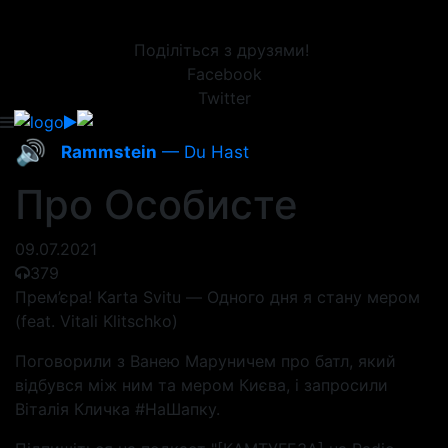
Поділіться з друзями!
Facebook
Twitter
🔊
Rammstein
— Du Hast
Про Особисте
09.07.2021
379
Прем’єра! Karta Svitu — Одного дня я стану мером
(feat. Vitali Klitschko)
Поговорили з Ванею Маруничем про батл, який
відбувся між ним та мером Києва, і запросили
Віталія Кличка #НаШапку.