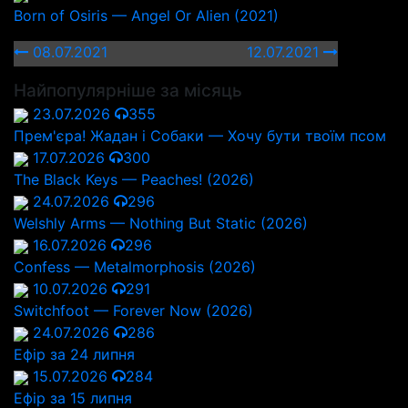
Born of Osiris — Angel Or Alien (2021)
08.07.2021
12.07.2021
Найпопулярніше за місяць
23.07.2026
355
Прем'єра! Жадан і Собаки — Хочу бути твоїм псом
17.07.2026
300
The Black Keys — Peaches! (2026)
24.07.2026
296
Welshly Arms — Nothing But Static (2026)
16.07.2026
296
Confess — Metalmorphosis (2026)
10.07.2026
291
Switchfoot — Forever Now (2026)
24.07.2026
286
Ефір за 24 липня
15.07.2026
284
Ефір за 15 липня