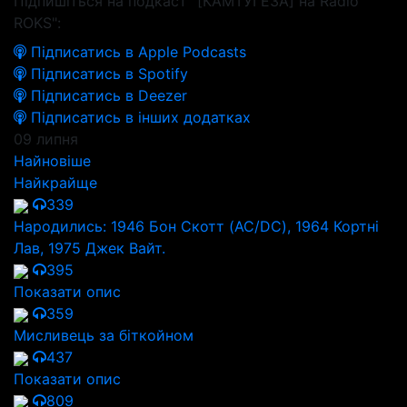
Підпишіться на подкаст "[КАМТУГЕЗА] на Radio
ROKS":
Підписатись в Apple Podcasts
Підписатись в Spotify
Підписатись в Deezer
Підписатись в інших додатках
09 липня
Найновіше
Найкрайще
339
Народились: 1946 Бон Скотт (AC/DC), 1964 Кортні
Лав, 1975 Джек Вайт.
395
Показати опис
359
Мисливець за біткойном
437
Показати опис
809