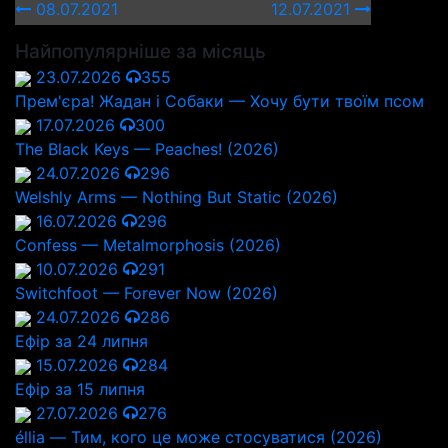
08.07.2021
12.07.2021
Найпопулярніше за місяць
23.07.2026
355
Прем'єра! Жадан і Собаки — Хочу бути твоїм псом
17.07.2026
300
The Black Keys — Peaches! (2026)
24.07.2026
296
Welshly Arms — Nothing But Static (2026)
16.07.2026
296
Confess — Metalmorphosis (2026)
10.07.2026
291
Switchfoot — Forever Now (2026)
24.07.2026
286
Ефір за 24 липня
15.07.2026
284
Ефір за 15 липня
27.07.2026
276
éllia — Тим, кого це може стосуватися (2026)