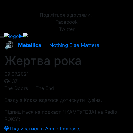
Поділіться з друзями!
Facebook
Twitter
🔊
Metallica
— Nothing Else Matters
Жертва рока
09.07.2021
437
The Doors — The End
Владу з Києва вдалося дотиснути Кузіна.
Підпишіться на подкаст "[КАМТУГЕЗА] на Radio
ROKS":
Підписатись в Apple Podcasts