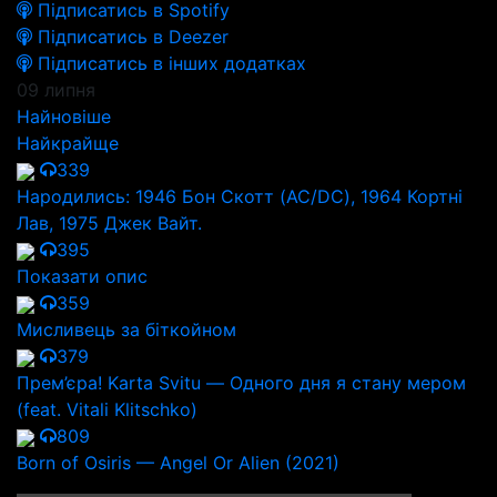
Підписатись в Spotify
Підписатись в Deezer
Підписатись в інших додатках
09 липня
Найновіше
Найкрайще
339
Народились: 1946 Бон Скотт (AC/DC), 1964 Кортні
Лав, 1975 Джек Вайт.
395
Показати опис
359
Мисливець за біткойном
379
Прем’єра! Karta Svitu — Одного дня я стану мером
(feat. Vitali Klitschko)
809
Born of Osiris — Angel Or Alien (2021)