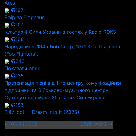
Ares
197
Ефір за 6 травня
107
Культурні Сили України в гостях у Radio ROKS
128
Народились: 1945 Боб Сігер, 1971 Кріс Шифлетт
(Foo Fighters).
243
Показати опис
135
Презентація пісні від 1-го центру комунікаційної
підтримки та Військово-музичного центру
Сухопутних військ Збройних Сил України
193
Billy Idol — Dream Into It (2025)
05.05.2025
07.05.2025