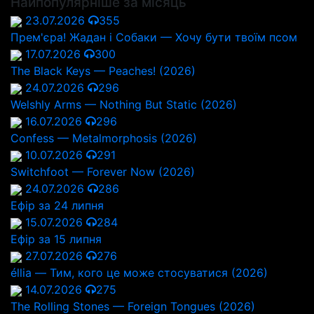
Найпопулярніше за місяць
23.07.2026
355
Прем'єра! Жадан і Собаки — Хочу бути твоїм псом
17.07.2026
300
The Black Keys — Peaches! (2026)
24.07.2026
296
Welshly Arms — Nothing But Static (2026)
16.07.2026
296
Confess — Metalmorphosis (2026)
10.07.2026
291
Switchfoot — Forever Now (2026)
24.07.2026
286
Ефір за 24 липня
15.07.2026
284
Ефір за 15 липня
27.07.2026
276
éllia — Тим, кого це може стосуватися (2026)
14.07.2026
275
The Rolling Stones — Foreign Tongues (2026)