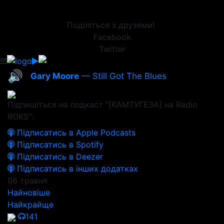
Поділіться з друзями!
Facebook
Twitter
🔊
Gary Moore
— Still Got The Blues
Підпишіться на подкаст "[КАМТУГЕЗА] на Radio
ROKS":
Підписатись в Apple Podcasts
Підписатись в Spotify
Підписатись в Deezer
Підписатись в інших додатках
06 травня
Найновіше
Найкрайще
141