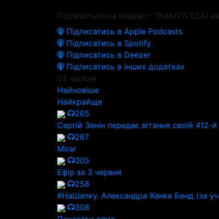
Підпишіться на подкаст "[КАМТУГЕЗА] на
Підписатись в Apple Podcasts
Підписатись в Spotify
Підписатись в Deezer
Підписатись в інших додатках
03 червня
Найновіше
Найкрайще
265
Сергій Зенін передає вітання своїй 412-
267
Mirar
305
Ефір за 3 червня
258
#НаШапку. Александра Ханке Бенд (за уч
308