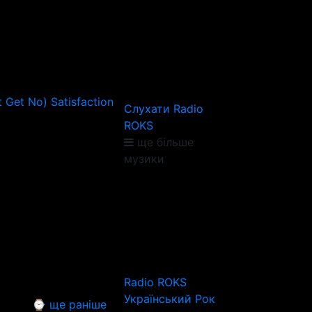
t Get No) Satisfaction
Слухати Radio
ROKS
ще більше
музики
Radio ROKS
Український Рок
⌚ ще раніше