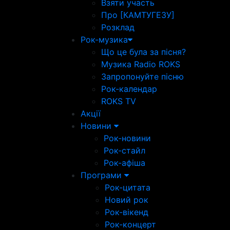
Взяти участь
Про [КАМТУГЕЗУ]
Розклад
Рок-музика
Що це була за пісня?
Музика Radio ROKS
Запропонуйте пісню
Рок-календар
ROKS TV
Акції
Новини
Рок-новини
Рок-стайл
Рок-афіша
Програми
Рок-цитата
Новий рок
Рок-вікенд
Рок-концерт