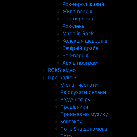
Рок-н-рол живий
Жива версія
Рок-персона
Рок-день
Made in Rock
Колекція шевронів
Вечірній драйв
Рок-версія
Архів програм
ROKS-відео
Про радіо
Міста і частоти
Як слухати онлайн
Ведучі ефіру
Працівники
Приймаємо музику
Контакти
Потрібна допомога
Лого