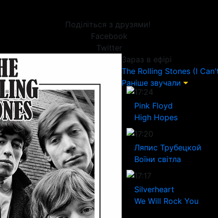
Поділіться з друзями!
Facebook
Twitter
Зараз в ефірі
The Rolling Stones
(I Can'
Раніше звучали
17:24
Pink Floyd
High Hopes
17:20
Ляпис Трубецкой
Воїни світла
17:17
Silverheart
We Will Rock You