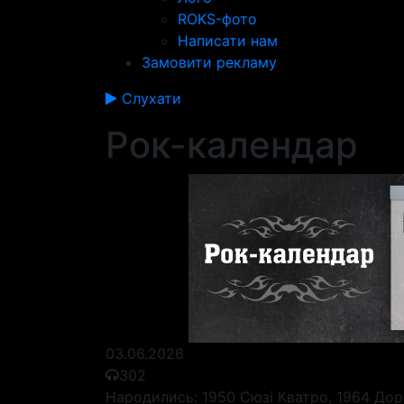
ROKS-фото
Написати нам
Замовити рекламу
Слухати
Рок-календар
03.06.2026
302
Народились: 1950 Сюзі Кватро, 1964 Доро 