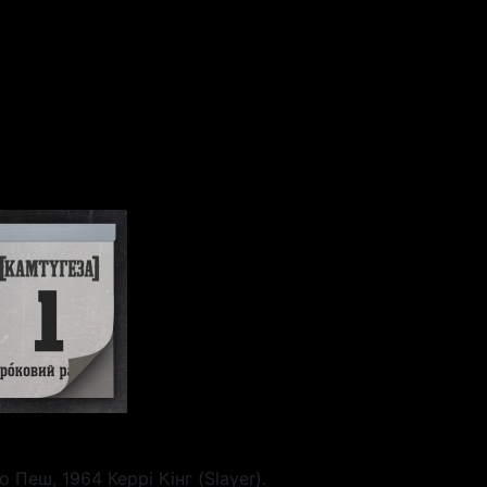
Пеш, 1964 Керрі Кінг (Slayer).