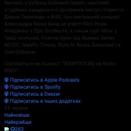
Nemesis у рубриці Бойовий привіт, черговий
студійник канадського прогресив-метал-гітариста
Девіна Таунсенда о 9:45, про завтрашній концерт
Александра Ханке Бенд за участі Юлії Роми
#НаШапку у Про Особисте, а також гурт Mirar у
Треш-контролі. Новини були: від Френка Заппи,
AC/DC, Malefic Throne, Guns N’ Roses, Disturbed та
Оззі Осборна.
Підпишіться на подкаст "[КАМТУГЕЗА] на Radio
ROKS":
Підписатись в Apple Podcasts
Підписатись в Spotify
Підписатись в Deezer
Підписатись в інших додатках
03 червня
Найновіше
Найкрайще
263