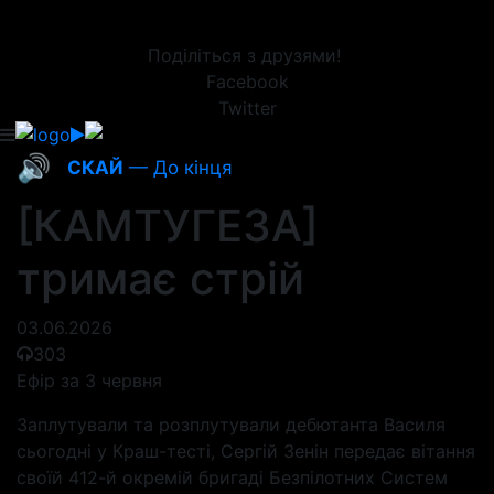
Поділіться з друзями!
Facebook
Twitter
🔊
СКАЙ
— До кінця
[КАМТУГЕЗА]
тримає стрій
03.06.2026
303
Ефір за 3 червня
Заплутували та розплутували дебютанта Василя
сьогодні у Краш-тесті, Сергій Зенін передає вітання
своїй 412-й окремій бригаді Безпілотних Систем