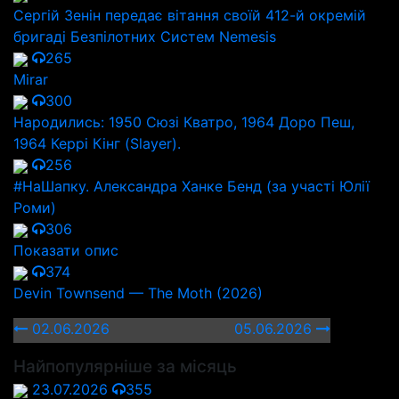
Сергій Зенін передає вітання своїй 412-й окремій
бригаді Безпілотних Систем Nemesis
265
Mirar
300
Народились: 1950 Сюзі Кватро, 1964 Доро Пеш,
1964 Керрі Кінг (Slayer).
256
#НаШапку. Александра Ханке Бенд (за участі Юлії
Роми)
306
Показати опис
374
Devin Townsend — The Moth (2026)
02.06.2026
05.06.2026
Найпопулярніше за місяць
23.07.2026
355