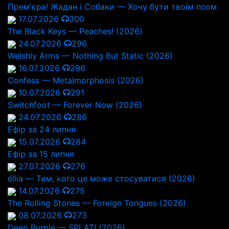
Прем'єра! Жадан і Собаки — Хочу бути твоїм псом
17.07.2026
300
The Black Keys — Peaches! (2026)
24.07.2026
296
Welshly Arms — Nothing But Static (2026)
16.07.2026
296
Confess — Metalmorphosis (2026)
10.07.2026
291
Switchfoot — Forever Now (2026)
24.07.2026
286
Ефір за 24 липня
15.07.2026
284
Ефір за 15 липня
27.07.2026
276
éllia — Тим, кого це може стосуватися (2026)
14.07.2026
275
The Rolling Stones — Foreign Tongues (2026)
08.07.2026
273
Deep Purple — SPLAT! (2026)