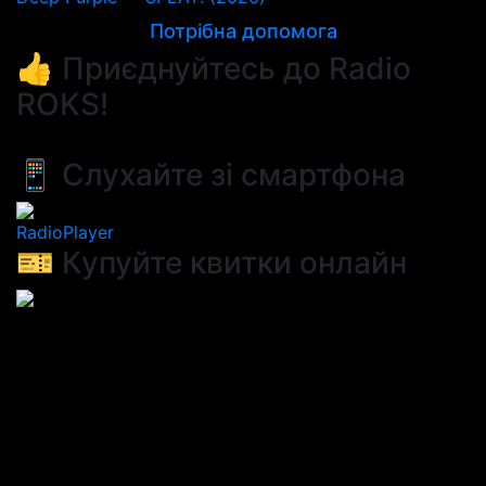
Потрібна допомога
👍 Приєднуйтесь до Radio
ROKS!
📱 Слухайте зі смартфона
RadioPlayer
🎫 Купуйте квитки онлайн