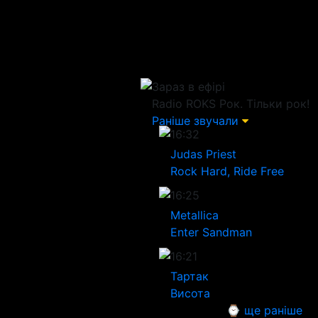
Зараз в ефірі
Radio ROKS
Рок. Тільки рок!
Раніше звучали
16:32
Judas Priest
Rock Hard, Ride Free
16:25
Metallica
Enter Sandman
16:21
Тартак
Висота
⌚ ще раніше