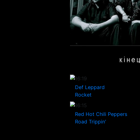
16:19
Def Leppard
Rocket
16:15
Red Hot Chili Peppers
Road Trippin'