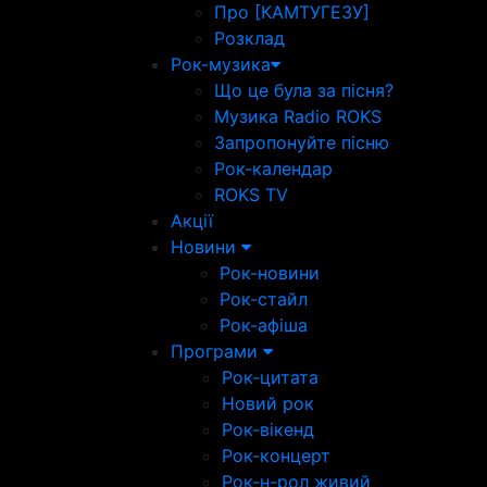
Про [КАМТУГЕЗУ]
Розклад
Рок-музика
Що це була за пісня?
Музика Radio ROKS
Запропонуйте пісню
Рок-календар
ROKS TV
Акції
Новини
Рок-новини
Рок-стайл
Рок-афіша
Програми
Рок-цитата
Новий рок
Рок-вікенд
Рок-концерт
Рок-н-рол живий