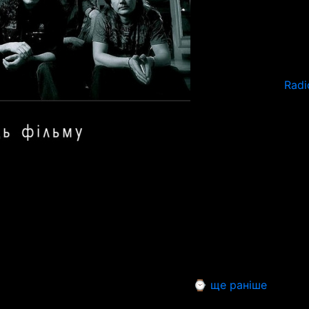
Radi
⌚ ще раніше