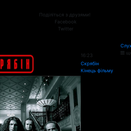
Поділіться з друзями!
Facebook
Twitter
Слух
ще
16:23
Скрябін
Кінець фільму