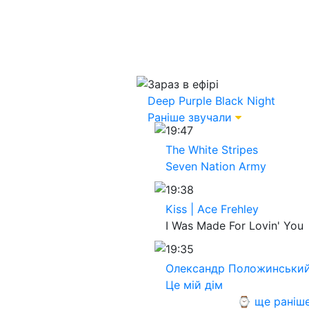
Зараз в ефірі
Deep Purple
Black Night
Раніше звучали
19:47
The White Stripes
Seven Nation Army
19:38
Kiss | Ace Frehley
I Was Made For Lovin' You
19:35
Олександр Положинськи
Це мій дім
⌚ ще раніш