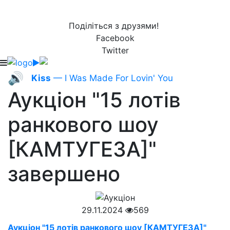
Поділіться з друзями!
Facebook
Twitter
🔊
Kiss
— I Was Made For Lovin' You
Аукціон "15 лотів
ранкового шоу
[КАМТУГЕЗА]"
завершено
29.11.2024
569
Аукціон "15 лотів ранкового шоу [КАМТУГЕЗА]"