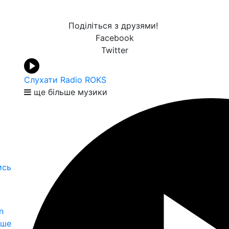
Поділіться з друзями!
Facebook
Twitter
Слухати Radio ROKS
ще більше музики
ись
n
іше