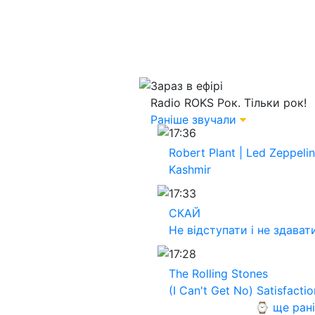
Зараз в ефірі
Radio ROKS
Рок. Тільки рок!
Раніше звучали
17:36
Robert Plant | Led Zeppelin
Kashmir
17:33
СКАЙ
Не відступати і не здават
17:28
The Rolling Stones
(I Can't Get No) Satisfactio
⌚ ще ран