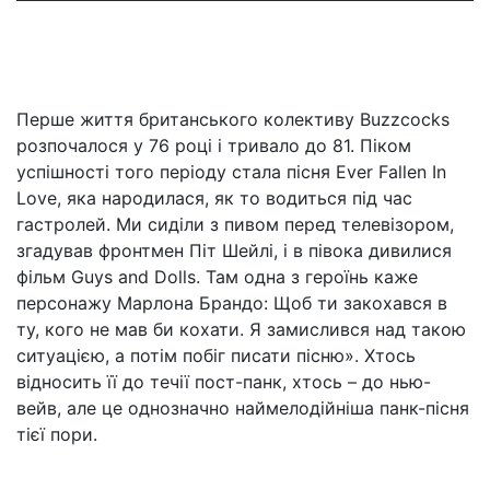
Перше життя британського колективу Buzzcocks
розпочалося у 76 році і тривало до 81. Піком
успішності того періоду стала пісня Ever Fallen In
Love, яка народилася, як то водиться під час
гастролей. Ми сиділи з пивом перед телевізором,
згадував фронтмен Піт Шейлі, і в півока дивилися
фільм Guys and Dolls. Там одна з героїнь каже
персонажу Марлона Брандо: Щоб ти закохався в
ту, кого не мав би кохати. Я замислився над такою
ситуацією, а потім побіг писати пісню». Хтось
відносить її до течії пост-панк, хтось – до нью-
вейв, але це однозначно наймелодійніша панк-пісня
тієї пори.