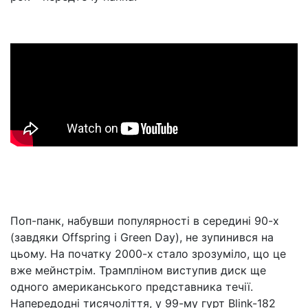
Поп-панк, набувши популярності в середині 90-х
(завдяки Offspring і Green Day), не зупинився на
цьому. На початку 2000-х стало зрозуміло, що це
вже мейнстрім. Трампліном виступив диск ще
одного американського представника течії.
Напередодні тисячоліття, у 99-му гурт Blink-182