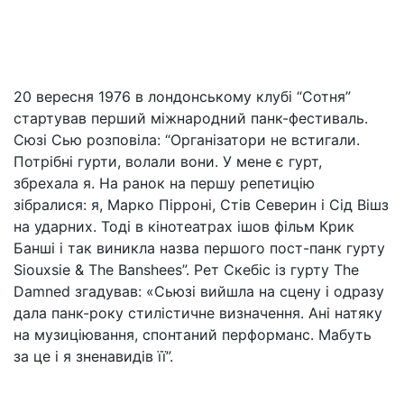
20 вересня 1976 в лондонському клубі “Сотня”
стартував перший міжнародний панк-фестиваль.
Сюзі Сью розповіла: “Організатори не встигали.
Потрібні гурти, волали вони. У мене є гурт,
збрехала я. На ранок на першу репетицію
зібралися: я, Марко Пірроні, Стів Северин і Сід Вішз
на ударних. Тоді в кінотеатрах ішов фільм Крик
Банші і так виникла назва першого пост-панк гурту
Siouxsie & The Banshees”. Рет Скебіс із гурту The
Damned згадував: «Сьюзі вийшла на сцену і одразу
дала панк-року стилістичне визначення. Ані натяку
на музиціювання, спонтаний перформанс. Мабуть
за це і я зненавидів її”.