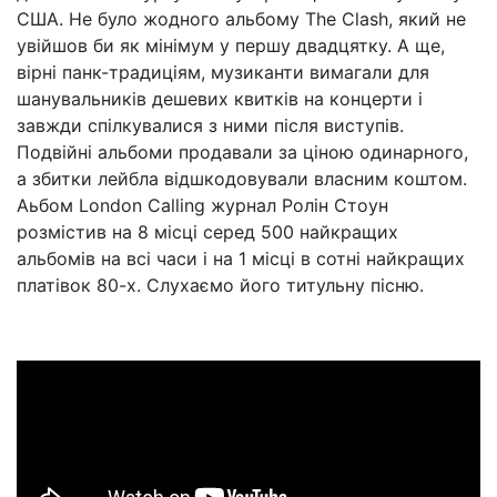
США. Не було жодного альбому The Clash, який не
увійшов би як мінімум у першу двадцятку. А ще,
вірні панк-традиціям, музиканти вимагали для
шанувальників дешевих квитків на концерти і
завжди спілкувалися з ними після виступів.
Подвійні альбоми продавали за ціною одинарного,
а збитки лейбла відшкодовували власним коштом.
Аьбом London Calling журнал Ролін Стоун
розмістив на 8 місці серед 500 найкращих
альбомів на всі часи і на 1 місці в сотні найкращих
платівок 80-х. Слухаємо його титульну пісню.