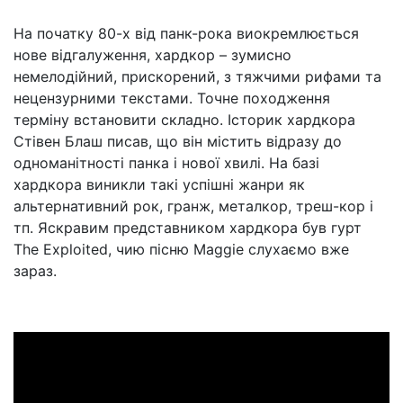
На початку 80-х від панк-рока виокремлюється
нове відгалуження, хардкор – зумисно
немелодійний, прискорений, з тяжчими рифами та
нецензурними текстами. Точне походження
терміну встановити складно. Історик хардкора
Стівен Блаш писав, що він містить відразу до
одноманітності панка і нової хвилі. На базі
хардкора виникли такі успішні жанри як
альтернативний рок, гранж, металкор, треш-кор і
тп. Яскравим представником хардкора був гурт
The Exploited, чию пісню Maggie слухаємо вже
зараз.