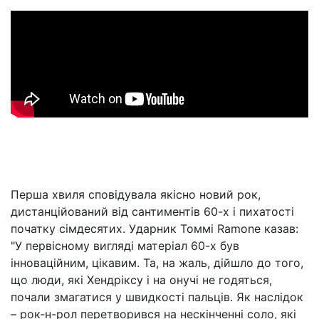
Перша хвиля сповідувала якісно новий рок,
дистанційований від сантиментів 60-х і пихатості
початку сімдесятих. Ударник Томмі Ramone казав:
"У первісному вигляді матеріал 60-х був
інноваційним, цікавим. Та, на жаль, дійшло до того,
що люди, які Хендріксу і на онучі не годяться,
почали змагатися у швидкості пальців. Як наслідок
– рок-н-рол перетворився на нескінченні соло, які