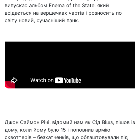
випускає альбом Enema of the State, який
всідається на вершечках чартів і розносить по
світу новий, сучасніший панк.
Джон Саймон Річі, відомий нам як Сід Вішз, пішов із
дому, коли йому було 15 і поповнив армію
сквоттерів – безхатченків, що облаштовували під