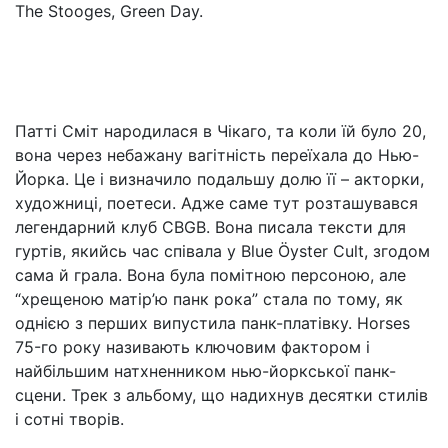
The Stooges, Green Day.
Патті Сміт народилася в Чікаго, та коли їй було 20,
вона через небажану вагітність переїхала до Нью-
Йорка. Це і визначило подальшу долю її – акторки,
художниці, поетеси. Адже саме тут розташувався
легендарний клуб CBGB. Вона писала тексти для
гуртів, якийсь час співала у Blue Öyster Cult, згодом
сама й грала. Вона була помітною персоною, але
“хрещеною матір’ю панк рока” стала по тому, як
однією з перших випустила панк-платівку. Horses
75-го року називають ключовим фактором і
найбільшим натхненником нью-йоркської панк-
сцени. Трек з альбому, що надихнув десятки стилів
і сотні творів.