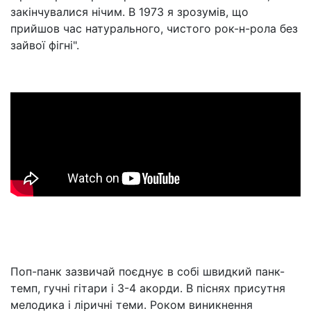
закінчувалися нічим. В 1973 я зрозумів, що
прийшов час натурального, чистого рок-н-рола без
зайвої фігні".
Поп-панк зазвичай поєднує в собі швидкий панк-
темп, гучні гітари і 3-4 акорди. В піснях присутня
мелодика і ліричні теми. Роком виникнення