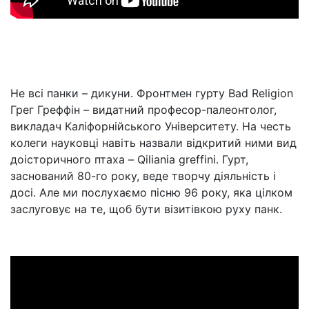
Не всі панки – дикуни. Фронтмен гурту Bad Religion
Грег Греффін – видатний професор-палеонтолог,
викладач Каліфорнійського Університету. На честь
колеги науковці навіть назвали відкритий ними вид
доісторичного птаха – Qiliania grеffini. Гурт,
заснований 80-го року, веде творчу діяльність і
досі. Але ми послухаємо пісню 96 року, яка цілком
заслуговує на те, щоб бути візитівкою руху панк.