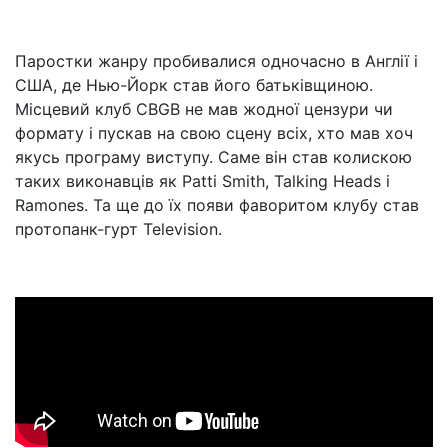
Паростки жанру пробивалися одночасно в Англії і
США, де Нью-Йорк став його батьківщиною.
Місцевий клуб CBGB не мав жодної цензури чи
формату і пускав на свою сцену всіх, хто мав хоч
якусь програму виступу. Саме він став колискою
таких виконавців як Patti Smith, Talking Heads і
Ramones. Та ще до їх появи фаворитом клубу став
протопанк-гурт Television.