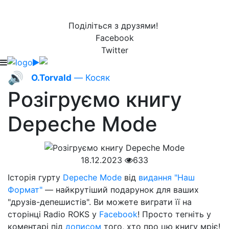
Поділіться з друзями!
Facebook
Twitter
🔊
O.Torvald
— Косяк
Розігруємо книгу
Depeche Mode
18.12.2023
633
Історія гурту
Depeche Mode
від
видання "Наш
Формат"
— найкрутіший подарунок для ваших
"друзів-депешистів". Ви можете виграти її на
сторінці Radio ROKS у
Facebook
! Просто тегніть у
коментарі під
дописом
того, хто про цю книгу мріє!