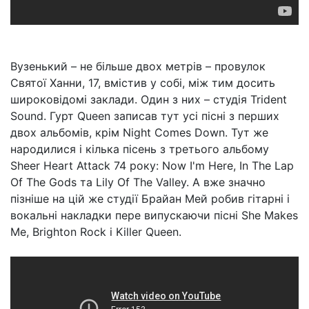
Вузенький – не більше двох метрів – провулок
Святої Ханни, 17, вмістив у собі, між тим досить
широковідомі заклади. Один з них – студія Trident
Sound. Гурт Queen записав тут усі пісні з перших
двох альбомів, крім Night Comes Down. Тут же
народилися і кілька пісень з третього альбому
Sheer Heart Attack 74 року: Now I'm Here, In The Lap
Of The Gods та Lily Of The Valley. А вже значно
пізніше на цій же студії Брайан Мей робив гітарні і
вокальні накладки пере випускаючи пісні She Makes
Me, Brighton Rock і Killer Queen.