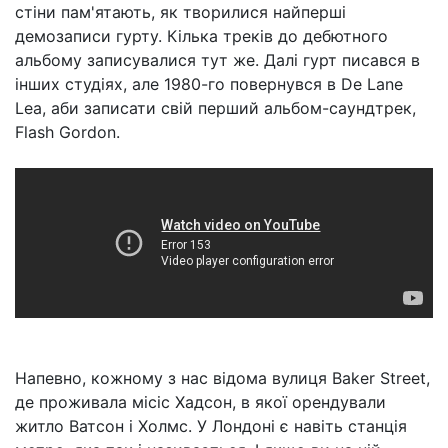
стіни пам'ятають, як творилися найперші
демозаписи гурту. Кілька треків до дебютного
альбому записувалися тут же. Далі гурт писався в
інших студіях, але 1980-го повернувся в De Lane
Lea, аби записати свій перший альбом-саундтрек,
Flash Gordon.
Напевно, кожному з нас відома вулиця Baker Street,
де проживала місіс Хадсон, в якої орендували
житло Ватсон і Холмс. У Лондоні є навіть станція