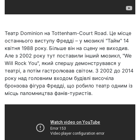
Театр Dominion на Tottenham-Court Road. Це місце
останнього виступу Фредді – у мюзиклі "Тайм" 14
квітня 1988 року. Більше він на сцену не виходив.
Але з 2002 року тут поставили інший мюзикл, "We
Will Rock You", який спершу демонструвався у
театрі, а потім гастролював світом. З 2002 до 2014
року над головним входом будівлі височіла
бронзова фігура Фредді, що робило театр одним із
місць паломництва фанів-туристів.