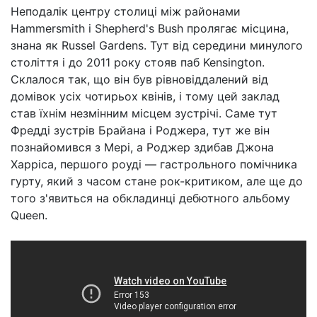
Неподалік центру столиці між районами
Hammersmith i Shepherd's Bush пролягає місцина,
знана як Russel Gardens. Тут від середини минулого
століття і до 2011 року стояв паб Kensington.
Склалося так, що він був рівновіддалений від
домівок усіх чотирьох квінів, і тому цей заклад
став їхнім незмінним місцем зустрічі. Саме тут
Фредді зустрів Брайана і Роджера, тут же він
познайомився з Мері, а Роджер здибав Джона
Харріса, першого роуді — гастрольного помічника
гурту, який з часом стане рок-критиком, але ще до
того з'явиться на обкладинці дебютного альбому
Queen.