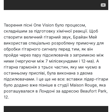
Творення пісні One Vision було процесом,
складнішим за підготовку хімічної реакції. Щоб
створити величний гітарний звук, Брайан Мей
використав спеціально розроблену примочку для
обробки гітарного сигналу перед тим, як він
пройде через пару підсилювачів з затримкою між
ними (чергуючи між 7 мілісекундами і 12-ма). А
гітарна гармонія з трьох частин, яку ми чуємо в
останньому приспіві, була виконана з двома
підсилювачами. І це ще не все: вставки лідер-гітари
було додано вже пізніше в студії Maison Rouge, яка
розташувалася в Лондоні за адресою Beaufort Park,
12.