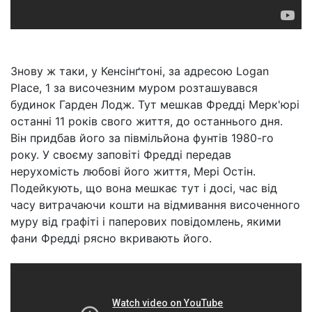
Знову ж таки, у Кенсінґтоні, за адресою Logan
Place, 1 за височезним муром розташувався
будинок Гарден Лодж. Тут мешкав Фредді Мерк'юрі
останні 11 років свого життя, до останнього дня.
Він придбав його за півмільйона фунтів 1980-го
року. У своєму заповіті Фредді передав
нерухомість любові його життя, Мері Остін.
Подейкують, що вона мешкає тут і досі, час від
часу витрачаючи кошти на відмивання височенного
муру від графіті і паперових повідомлень, якими
фани Фредді рясно вкривають його.