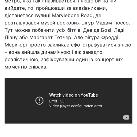
метро, яка так і називається. І якщо ви на ній
вийдете, то, пройшовши за вказівниками,
дістанетеся вулиці Marylebone Road, де
розташувався музей воскових фігур Мадам Тюссо.
Тут можна побачити усіх бітлів, Девіда Бові, Леді
Діану або Маргарет Тетчер. Але фігура Фредді
Мерк'юрі просто закликає сфотографуватися з нею
– вона вийшла динамічною і аж занадто
реалістичною, зафіксувавши один із концертних
моментів співака.