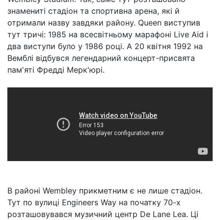
знамениті стадіон та спортивна арена, які й
отримали назву завдяки району. Queen виступив
тут тричі: 1985 на всесвітньому марафоні Live Aid і
два виступи було у 1986 році. А 20 квітня 1992 на
Вемблі відбувся легендарний концерт-присвята
пам'яті Фредді Мерк'юрі.
В районі Wembley прикметним є не лише стадіон.
Тут по вулиці Engineers Way на початку 70-х
розташовувався музичний центр De Lane Lea. Ці