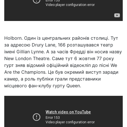
Holborn. Один із центральних районів столиці. Тут
за адресою Drury Lane, 166 розташувався театр
імені Gillian Lynne. А за часів Фредді він носив назву
New London Theatre. Саме тут 6 жовтня 77 року
гурт зняв відомий офіційний відеокліп до пісні We
Are the Champions. Це був окремий виступ заради
камер, а роль публіки грали представники
місцевого фан-клубу гурту Queen.