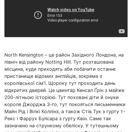
North Kensington – це район Західного Лондона, на
північ від району Notting Hill. Тут розташована
місцина, куди приходять аби побачити останнє
пристанище відомих англійців, зокрема з
королівської сім'ї. Щороку тут проходить день
відкритих дверей. Це цвинтар Кенсал Ґрін з майже
200-літньою історією. Тут поховані діти й онуки
короля Джорджа 3-го, тут покояться письменники
Майн Рід і Вілкі Коллінз, а також Стів Тук з гурту т-
Рекс і Фаррух Булсара з гурту Квін. Саме так
зазначено на стрункому обеліску. У тутешньому