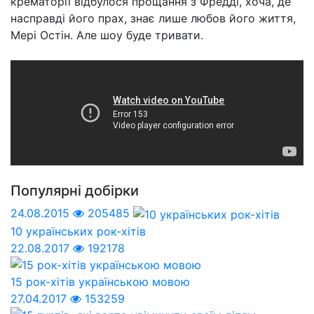
крематорії відбулося прощання з Фредді, хоча, де
насправді його прах, знає лише любов його життя,
Мері Остін. Але шоу буде тривати.
Популярні добірки
24.08.2015
205485
10 українських рок-хітів
22.08.2017
192178
15 рок-хітів українською мовою
27.04.2017
153259