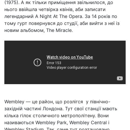
(1975). А як тільки приміщення звільнилося, до
нього ввійшла четвірка квінів, аби записати
легендарний A Night At The Opera. За 14 років по
тому гурт повернувся до студії, аби вийти з неї із
новим альбомом, The Miracle.
Wembley — це район, що розлігся у північно-
західній частині Лондона. Тут свої станції мають
кілька гілок столичного метрополітену. Вони
називаються Wembley Park, Wembley Central і
Wembley Stadium. Так, саме тут розташовано