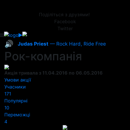
Поділіться з друзями!
Facebook
Twitter
🔊
Judas Priest
— Rock Hard, Ride Free
Рок-компанія
Акція тривала з 11.04.2016 по 06.05.2016
Умови акції
Учасники
171
Популярні
10
Переможці
4