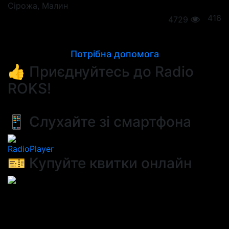
Сірожа
, Малин
416
4729
Потрібна допомога
👍 Приєднуйтесь до Radio
ROKS!
📱 Слухайте зі смартфона
RadioPlayer
🎫 Купуйте квитки онлайн