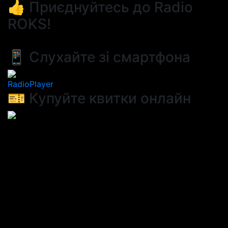
👍 Приєднуйтесь до Radio
ROKS!
📱 Слухайте зі смартфона
RadioPlayer
🎫 Купуйте квитки онлайн