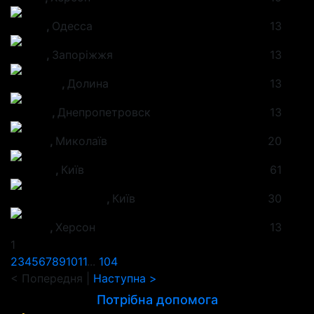
Денис
,
Одесса
13
Петро
,
Запоріжжя
13
Анатолій
,
Долина
13
Сергей
,
Днепропетровск
13
Андрiй
,
Миколаїв
20
Дмитро
,
Київ
61
Богдар Любомир
,
Київ
30
Руслан
,
Херсон
13
1
2
3
4
5
6
7
8
9
10
11
...
104
< Попередня
|
Наступна >
Потрібна допомога