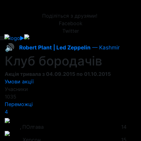
Поділіться з друзями!
Facebook
Twitter
🔊
Robert Plant | Led Zeppelin
— Kashmir
Клуб бородачів
Акція тривала з 04.09.2015 по 01.10.2015
Умови акції
Учасники
1035
Переможці
4
Назар
,
ПОлтава
14
Антон
,
Херсон
15