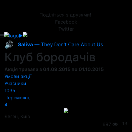
Поділіться з друзями!
Facebook
Twitter
🔊
Saliva
— They Don't Care About Us
Клуб бородачів
Акція тривала з 04.09.2015 по 01.10.2015
Умови акції
Учасники
1035
Переможці
4
Євгeн
, Київ
13
697