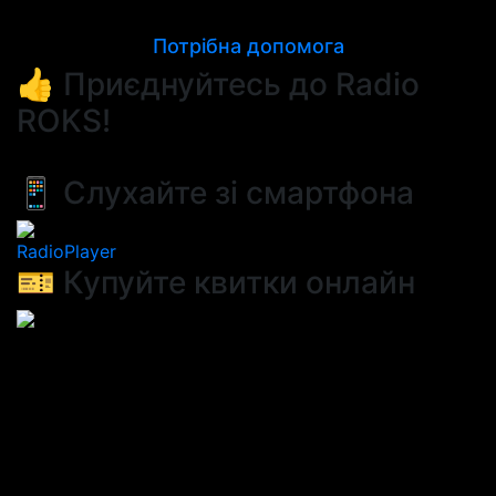
Потрібна допомога
👍 Приєднуйтесь до Radio
ROKS!
📱 Слухайте зі смартфона
RadioPlayer
🎫 Купуйте квитки онлайн