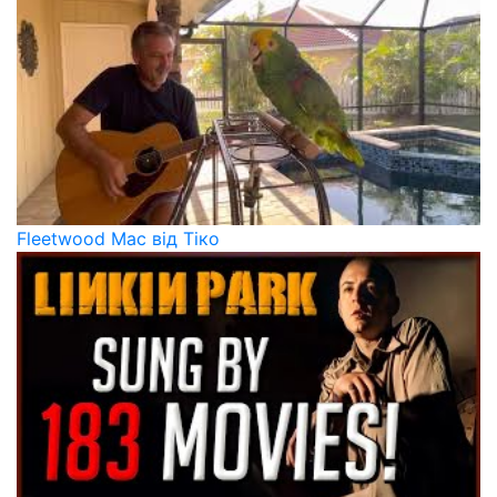
Fleetwood Mac​ від Тіко