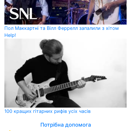
Пол Маккартні та Вілл Феррелл запалили з хітом
Help!
100 кращих гітарних рифів усіх часів
Потрібна допомога