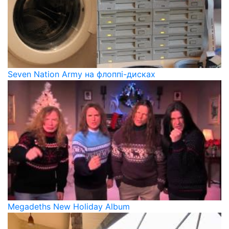
Seven Nation Army на флоппі-дисках
Megadeths New Holiday Album