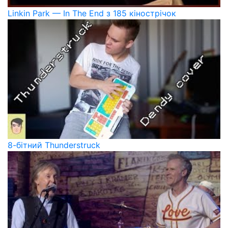
Linkin Park — In The End з 185 кінострічок
8-бітний Thunderstruck