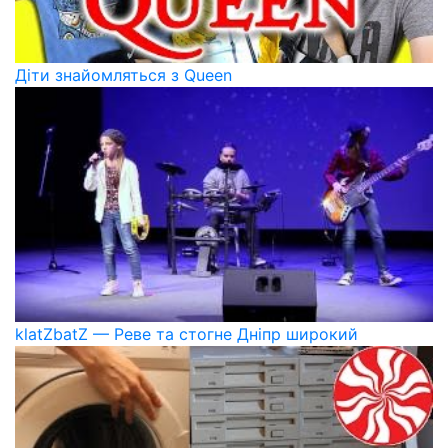
Діти знайомляться з Queen
klatZbatZ — Реве та стогне Дніпр широкий