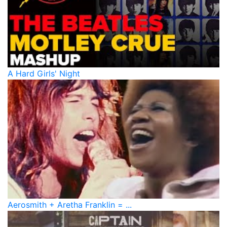
A Hard Girls' Night
Aerosmith + Aretha Franklin = ...