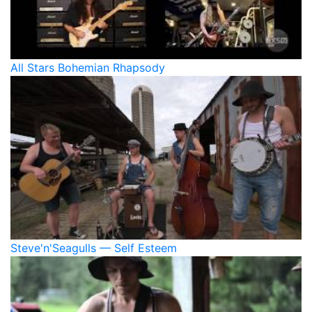
All Stars Bohemian Rhapsody
Steve'n'Seagulls — Self Esteem