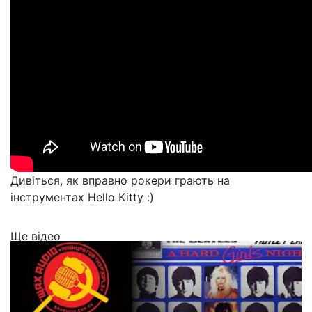
Дивіться, як вправно рокери грають на
інструментах Hello Kitty :)
Ще відео