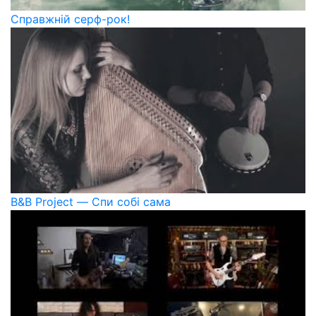
Справжній серф-рок!
B&B Project — Спи собі сама