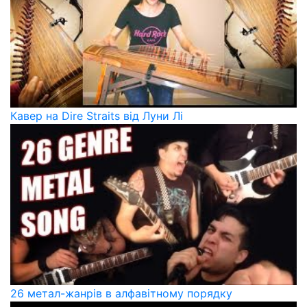
Кавер на Dire Straits від Луни Лі
26 метал-жанрів в алфавітному порядку