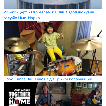
Рок-концерт над хмарами: Біллі Айдол шокував
голубів Нью-Йорка!
Good Times Bad Times від 8-річної барабанщиці