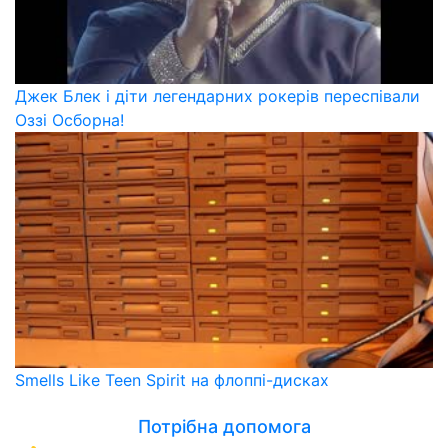
Джек Блек і діти легендарних рокерів переспівали
Оззі Осборна!
Smells Like Teen Spirit на флоппі-дисках
Потрібна допомога