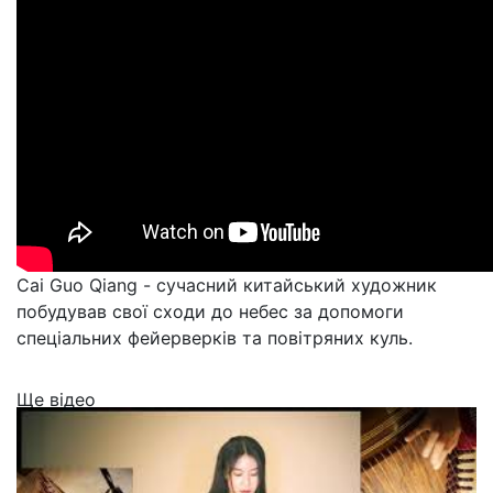
Cai Guo Qiang - сучасний китайський художник
побудував свої сходи до небес за допомоги
спеціальних фейерверків та повітряних куль.
Ще відео