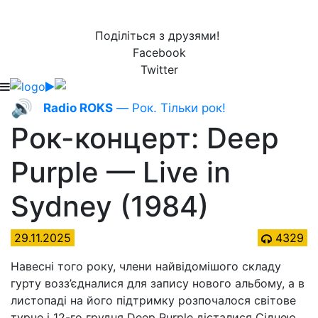
Поділіться з друзями!
Facebook
Twitter
🔊
Radio ROKS
— Рок. Тільки рок!
Рок-концерт: Deep
Purple — Live in
Sydney (1984)
29.11.2025
4329
Навесні того року, члени найвідомішого складу
гурту возз’єдналися для запису нового альбому, а в
листопаді на його підтримку розпочалося світове
турне і 12-го грудня Deep Purple дісталися Сіднею.