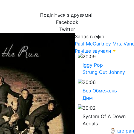
Поділіться з друзями!
Facebook
Twitter
Зараз в ефірі
Paul McCartney
Mrs. Vand
Раніше звучали
20:09
Iggy Pop
Strung Out Johnny
20:06
Без Обмежень
Дим
20:02
System Of A Down
Aerials
⌚ ще ран