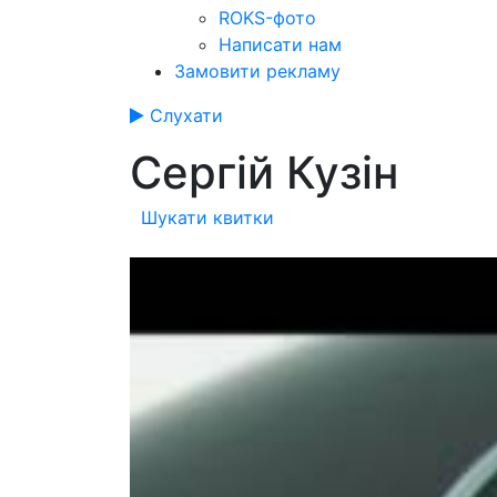
ROKS-фото
Написати нам
Замовити рекламу
Слухати
Сергій Кузін
Шукати квитки