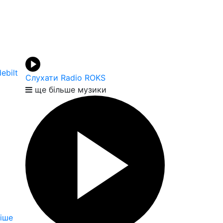
ebilt
Слухати Radio ROKS
ще більше музики
іше