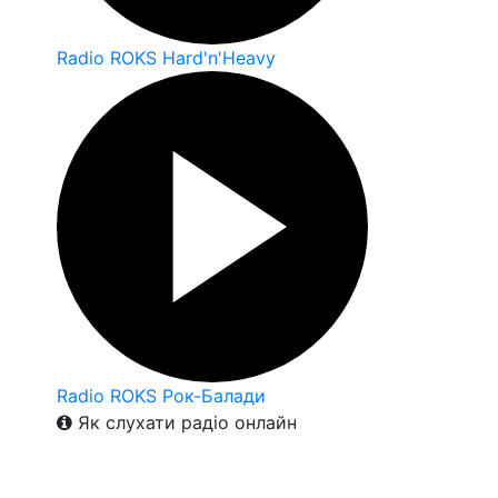
Radio ROKS Hard'n'Heavy
Radio ROKS Рок-Балади
Як слухати радіо онлайн