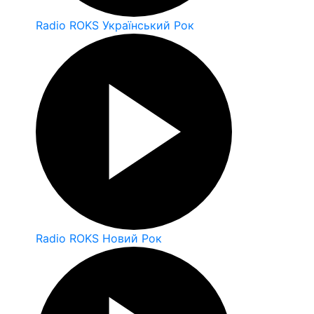
Radio ROKS Український Рок
Radio ROKS Новий Рок