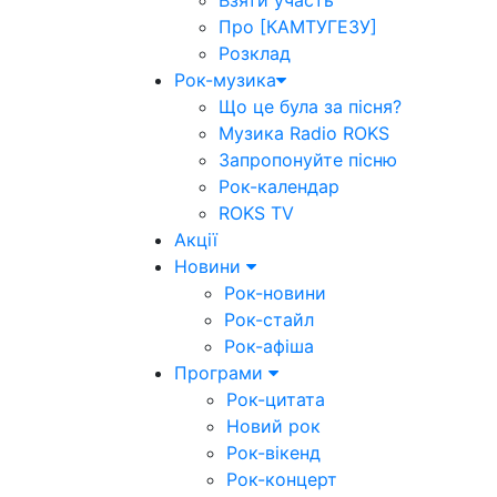
Взяти участь
Про [КАМТУГЕЗУ]
Розклад
Рок-музика
Що це була за пісня?
Музика Radio ROKS
Запропонуйте пісню
Рок-календар
ROKS TV
Акції
Новини
Рок-новини
Рок-стайл
Рок-афіша
Програми
Рок-цитата
Новий рок
Рок-вікенд
Рок-концерт