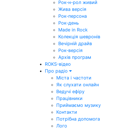
Рок-н-рол живий
Жива версія
Рок-персона
Рок-день
Made in Rock
Колекція шевронів
Вечірній драйв
Рок-версія
Архів програм
ROKS-відео
Про радіо
Міста і частоти
Як слухати онлайн
Ведучі ефіру
Працівники
Приймаємо музику
Контакти
Потрібна допомога
Лого