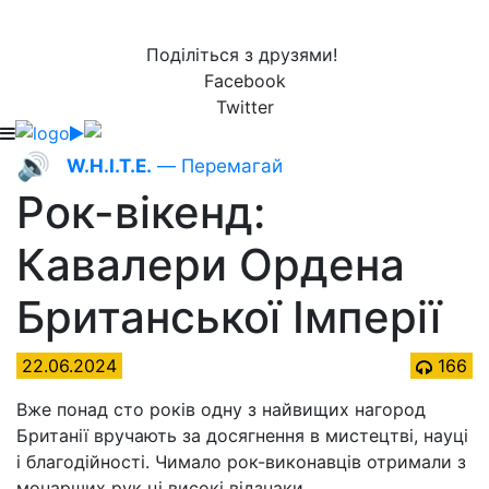
Поділіться з друзями!
Facebook
Twitter
🔊
W.H.I.T.E.
— Перемагай
Рок-вікенд:
Кавалери Ордена
Британської Імперії
22.06.2024
166
Вже понад сто років одну з найвищих нагород
Британії вручають за досягнення в мистецтві, науці
і благодійності. Чимало рок-виконавців отримали з
монарших рук ці високі відзнаки.