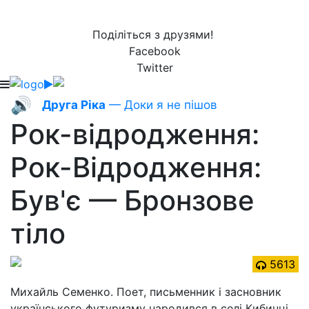
Поділіться з друзями!
Facebook
Twitter
🔊
Друга Ріка
— Доки я не пішов
Рок-відродження:
Рок-Відродження:
Був'є — Бронзове
тіло
5613
Михайль Семенко. Поет, письменник і засновник
українського футуризму народився в селі Кибинці