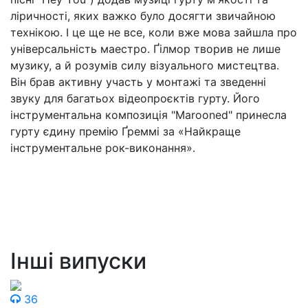
ліричності, яких важко було досягти звичайною
технікою. І це ще не все, коли вже мова зайшла про
універсальність маестро. Ґілмор творив не лише
музику, а й розумів силу візуального мистецтва.
Він брав активну участь у монтажі та зведенні
звуку для багатьох відеопроєктів гурту. Його
інструментальна композиція "Marooned" принесла
гурту єдину премію Ґреммі за «Найкраще
інструментальне рок-виконання».
Інші випуски
36