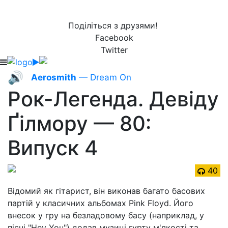
Поділіться з друзями!
Facebook
Twitter
🔊
Aerosmith
— Dream On
Рок-Легенда. Девіду
Ґілмору — 80:
Випуск 4
40
Відомий як гітарист, він виконав багато басових
партій у класичних альбомах Pink Floyd. Його
внесок у гру на безладовому басу (наприклад, у
пісні "Hey You") додав музиці гурту м'якості та