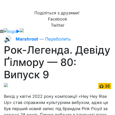
Поділіться з друзями!
Facebook
Twitter
🔊
Marshroot
— Переболить
Рок-Легенда. Девіду
Ґілмору — 80:
Випуск 9
36
Вихід у квітні 2022 року композиції «Hey Hey Rise
Up» став справжнім культурним вибухом, адже це
був перший новий запис під брендом Pink Floyd за
останні 28 років. Ґілмор побачив в Інтернеті відео,