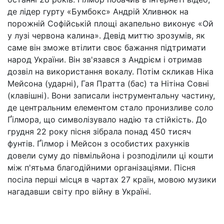
де лідер гурту «Бумбокс» Андрій Хливнюк на
порожній Софійській площі акапельно виконує «Ой
у лузі червона калина». Девід миттю зрозумів, як
саме він зможе втілити своє бажання підтримати
народ України. Він зв'язався з Андрієм і отримав
дозвіл на використання вокалу. Потім скликав Ніка
Мейсона (ударні), Гая Пратта (бас) та Нітіна Совні
(клавішні). Вони записали інструментальну частину,
де центральним елементом стало пронизливе соло
Ґілмора, що символізувало надію та стійкість. До
грудня 22 року пісня зібрала понад 450 тисяч
фунтів. Ґілмор і Мейсон з особистих рахунків
довели суму до півмільйона і розподілили ці кошти
між п'ятьма благодійними організаціями. Пісня
посіла перші місця в чартах 27 країн, мовою музики
нагадавши світу про війну в Україні.