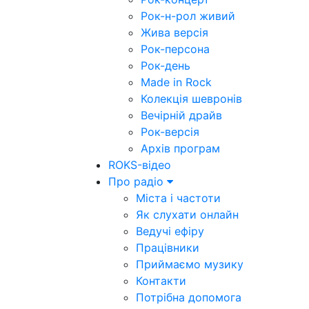
Рок-н-рол живий
Жива версія
Рок-персона
Рок-день
Made in Rock
Колекція шевронів
Вечірній драйв
Рок-версія
Архів програм
ROKS-відео
Про радіо
Міста і частоти
Як слухати онлайн
Ведучі ефіру
Працівники
Приймаємо музику
Контакти
Потрібна допомога