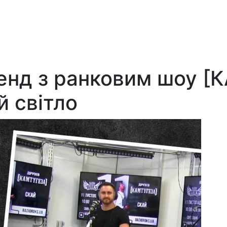
кенд з ранковим шоу [
 світло