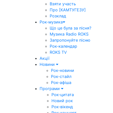
Взяти участь
Про [КАМТУГЕЗУ]
Розклад
Рок-музика
Що це була за пісня?
Музика Radio ROKS
Запропонуйте пісню
Рок-календар
ROKS TV
Акції
Новини
Рок-новини
Рок-стайл
Рок-афіша
Програми
Рок-цитата
Новий рок
Рок-вікенд
Рок-концерт