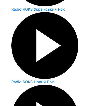
Radio ROKS Український Рок
Radio ROKS Новий Рок