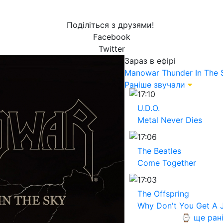
Поділіться з друзями!
Facebook
Twitter
Зараз в ефірі
Manowar
Thunder In The 
Раніше звучали
17:10
U.D.O.
Metal Never Dies
17:06
The Beatles
Come Together
17:03
The Offspring
Why Don't You Get A 
⌚ ще ран