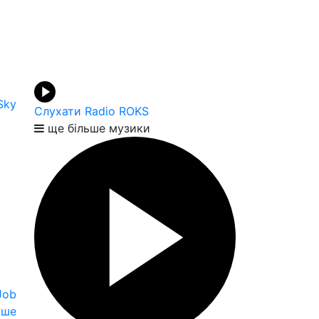
Sky
Слухати Radio ROKS
ще більше музики
Job
іше