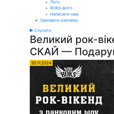
Лого
ROKS-фото
Написати нам
Замовити рекламу
Слухати
Великий рок-ві
СКАЙ — Подаруй
30.11.2024