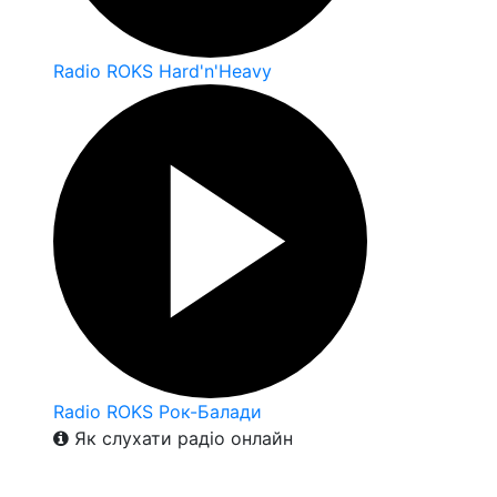
Radio ROKS Hard'n'Heavy
Radio ROKS Рок-Балади
Як слухати радіо онлайн