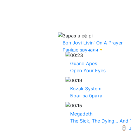
Зараз в ефірі
Bon Jovi
Livin' On A Prayer
Раніше звучали
00:23
Guano Apes
Open Your Eyes
00:19
Kozak System
Брат за брата
00:15
Megadeth
The Sick, The Dying… And 
⌚ щ