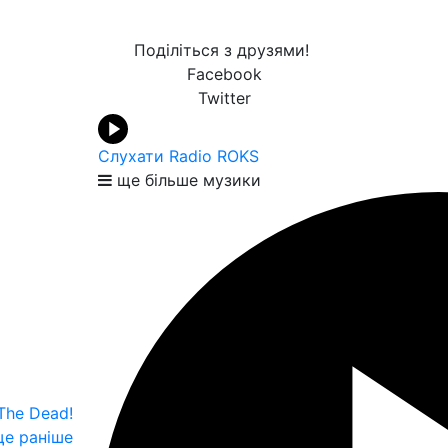
Поділіться з друзями!
Facebook
Twitter
Слухати Radio ROKS
ще більше музики
The Dead!
е раніше