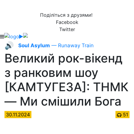
Поділіться з друзями!
Facebook
Twitter
🔊
Soul Asylum
— Runaway Train
Великий рок-вікенд
з ранковим шоу
[КАМТУГЕЗА]: ТНМК
— Ми смішили Бога
30.11.2024
51