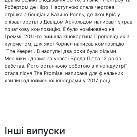
Робертом де Ніро. Наступною стала чергова
стрічка з бондіани Казино Рояль, до якої Кріс у
співавторстві з Девідом Арнольдом написав і зіграв
початкову композицію. Її було номіновано на
Ґреммі. 2011-го вийшла кінокартина Проповідник з
кулеметом, для якої Корнел написав композицію
"The Keeper". В наступні два роки були фільми
Месники і драма за участі Бреда Пітта 12 років
рабства. Його останньою роботою в кіноіндустрії
стала пісня The Promise, написана для фінальних
хвилин однойменної кінодрами у 2017 році.
Інші випуски