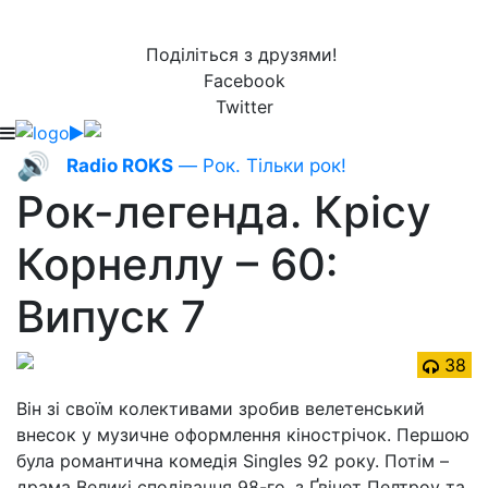
Поділіться з друзями!
Facebook
Twitter
🔊
Radio ROKS
— Рок. Тільки рок!
Рок-легенда. Крісу
Корнеллу – 60:
Випуск 7
38
Він зі своїм колективами зробив велетенський
внесок у музичне оформлення кінострічок. Першою
була романтична комедія Singles 92 року. Потім –
драма Великі сподівання 98-го, з Ґвінет Пелтроу та