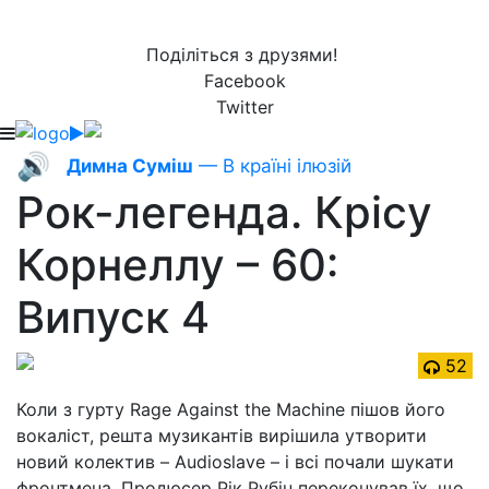
Поділіться з друзями!
Facebook
Twitter
🔊
Димна Суміш
— В країні ілюзій
Рок-легенда. Крісу
Корнеллу – 60:
Випуск 4
52
Коли з гурту Rage Against the Machine пішов його
вокаліст, решта музикантів вирішила утворити
новий колектив – Audioslave – і всі почали шукати
фронтмена. Продюсер Рік Рубін переконував їх, що