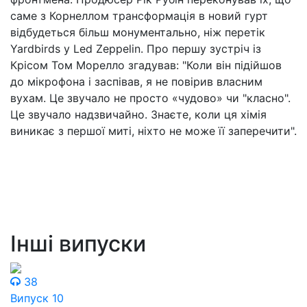
саме з Корнеллом трансформація в новий гурт
відбудеться більш монументально, ніж перетік
Yardbirds у Led Zeppelin. Про першу зустріч із
Крісом Том Морелло згадував: "Коли він підійшов
до мікрофона і заспівав, я не повірив власним
вухам. Це звучало не просто «чудово» чи "класно".
Це звучало надзвичайно. Знаєте, коли ця хімія
виникає з першої миті, ніхто не може її заперечити".
Інші випуски
38
Випуск 10