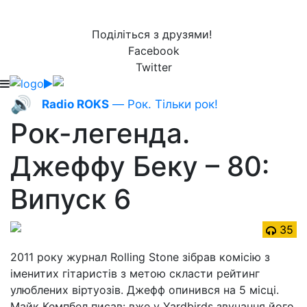
Поділіться з друзями!
Facebook
Twitter
🔊
Radio ROKS
— Рок. Тільки рок!
Рок-легенда.
Джеффу Беку – 80:
Випуск 6
35
2011 року журнал Rolling Stone зібрав комісію з
іменитих гітаристів з метою скласти рейтинг
улюблених віртуозів. Джефф опинився на 5 місці.
Майк Кемпбел писав: вже у Yardbirds звучання його