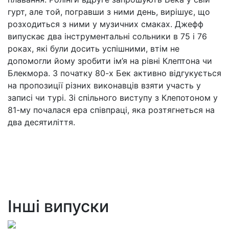
гурт, але той, погравши з ними день, вирішує, що
розходиться з ними у музичних смаках. Джефф
випускає два інструментальні сольники в 75 і 76
роках, які були досить успішними, втім не
допомогли йому зробити ім’я на рівні Клептона чи
Блекмора. З початку 80-х Бек активно відгукується
на пропозиції різних виконавців взяти участь у
записі чи турі. Зі спільного виступу з Клепотоном у
81-му почалася ера співпраці, яка розтягнеться на
два десятиліття.
Інші випуски