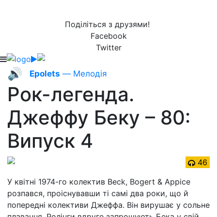
Поділіться з друзями!
Facebook
Twitter
🔊
Epolets
— Мелодія
Рок-легенда.
Джеффу Беку – 80:
Випуск 4
46
У квітні 1974-го колектив Beck, Bogert & Appice
розпався, проіснувавши ті самі два роки, що й
попередні колективи Джеффа. Він вирушає у сольне
плавання. Ролінги вдруге запрошують Бека у свій