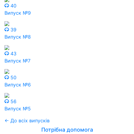
40
Випуск №9
39
Випуск №8
43
Випуск №7
50
Випуск №6
56
Випуск №5
← До всіх випусків
Потрібна допомога