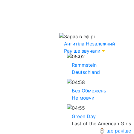
Зараз в ефірі
Антитіла
Незалежний
Раніше звучали
05:02
Rammstein
Deutschland
04:58
Без Обмежень
Не мовчи
04:55
Green Day
Last of the American Girls
⌚ ще раніше