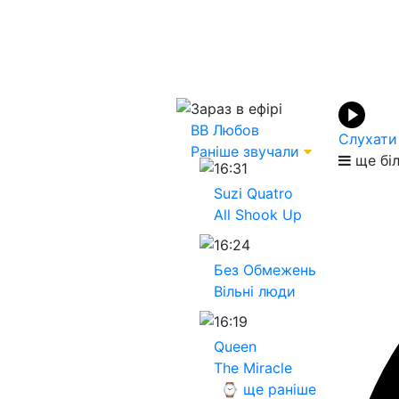
Зараз в ефірі
ВВ
Любов
Слухати
Раніше звучали
ще бі
16:31
Suzi Quatro
All Shook Up
16:24
Без Обмежень
Вільні люди
16:19
Queen
The Miracle
⌚ ще раніше